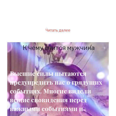
подробный прогноз для
Тельцов.
Читать далее
К чему снится мужчина
Высшие силы пытаются
предупредить нас о грядущих
событиях. Многие видели
вещие сновидения перед
важными событиями и