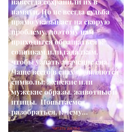
навсегда сохранили их в
памяти. Но не всегда судьба
прямо указывает на скорую
проблему, поэтому нам
приходится обращаться к
сонникам или гадалкам,
чтобы узнать значение сна.
Чаще всего в снах появляются
символы: женские или
мужские образы, животные и
птицы. Попытаемся
разобраться, к чему…
Читать далее