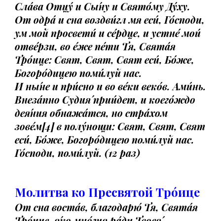
Сла́ва Отцу́ и Сы́ну и Свято́му Ду́ху.
От одра́ и сна воздви́гл мя еси́, Го́споди,
ум мой просвети́ и се́рдце, и устне́ мои́
отве́рзи, во е́же пе́ти Тя, Свята́я
Тро́ице: Свят, Свят, Свят еси́, Бо́же,
Богоро́дицею поми́луй нас.
И ны́не и при́сно и во ве́ки веко́в. Ами́нь.
Внеза́пно Судия́ прии́дет, и коего́ждо
дея́ния обнажа́тся, но стра́хом
зове́м[4] в полу́нощи: Свят, Свят, Свят
еси́, Бо́же, Богоро́дицею поми́луй нас.
Го́споди, поми́луй. (12 раз)
Молитва ко Пресвятой Тро́ице
От сна воста́в, благодарю́ Тя, Свята́я
Тро́ице, я́ко мно́гия ра́ди Твоея́