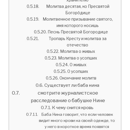
Молитва десятая, ко Пресвятой
Богоро́дице
Молитвенное призывание святого,
имя которого носишь
Песнь Пресвятой Богородице
Тропарь Кресту и молитва за
отечество
Молитва о живых
Молитва о усопших
О живых
О усопших
Окончание молитв
Существует ли баба нина
смотрите журналистское
расследование о бабушке Нине
К чему снится кровь
Баба Нина говорит, что если человек
видит много крови на своей одежде, то
у него в короткое время появятся