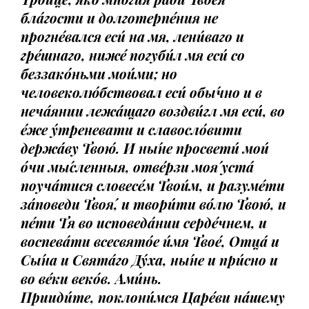
бла́гости и долготерпе́ния не
прогне́вался еси́ на мя, лени́ваго и
гре́шнаго, ниже́ погуби́л мя еси́ со
беззако́ньми мои́ми; но
человеколю́бствовал еси́ обы́чно и в
неча́янии лежа́щаго воздви́гл мя еси́, во
е́же у́треневати и славосло́вити
держа́ву Твою́. И ны́не просвети́ мои́
о́чи мы́сленныя, отве́рзи моя́ уста́
поуча́тися словесе́м Твои́м, и разуме́ти
за́поведи Твоя́, и твори́ти во́лю Твою́, и
пе́ти Тя во исповеда́нии серде́чнем, и
воспева́ти всесвято́е и́мя Твое́, Отца́ и
Сы́на и Свята́го Ду́ха, ны́не и при́сно и
во ве́ки веко́в. Ами́нь.
Прииди́те, поклони́мся Царе́ви на́шему