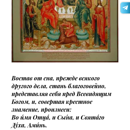
Востав от сна, прежде всякого
другого дела, стань благоговейно,
представляя себя пред Всевидящим
Богом, и, совершая крестное
знамение, произнеси:
Во и́мя Отца́, и Сы́на, и Свята́го
Ду́ха, Ами́нь.