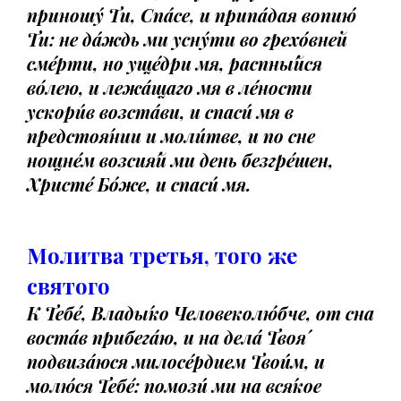
приношу́ Ти, Спа́се, и припа́дая вопию́
Ти: не да́ждь ми усну́ти во грехо́вней
сме́рти, но уще́дри мя, распны́йся
во́лею, и лежа́щаго мя в ле́ности
ускори́в возста́ви, и спаси́ мя в
предстоя́нии и моли́тве, и по сне
нощне́м возсия́й ми день безгре́шен,
Христе́ Бо́же, и спаси́ мя.
Молитва третья, того же
святого
К Тебе́, Влады́ко Человеколю́бче, от сна
воста́в прибега́ю, и на дела́ Твоя́
подвиза́юся милосе́рдием Твои́м, и
молю́ся Тебе́: помози́ ми на вся́кое