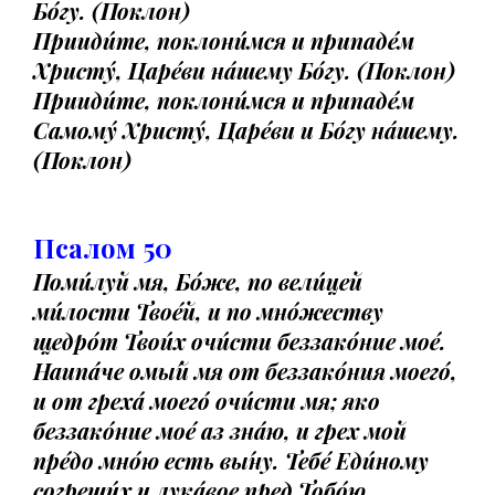
Бо́гу. (Поклон)
Прииди́те, поклони́мся и припаде́м
Христу́, Царе́ви на́шему Бо́гу. (Поклон)
Прииди́те, поклони́мся и припаде́м
Самому́ Христу́, Царе́ви и Бо́гу на́шему.
(Поклон)
Псалом 50
Поми́луй мя, Бо́же, по вели́цей
ми́лости Твое́й, и по мно́жеству
щедро́т Твои́х очи́сти беззако́ние мое́.
Наипа́че омы́й мя от беззако́ния моего́,
и от греха́ моего́ очи́сти мя; яко
беззако́ние мое́ аз зна́ю, и грех мой
пре́до мно́ю есть вы́ну. Тебе́ Еди́ному
согреши́х и лука́вое пред Тобо́ю