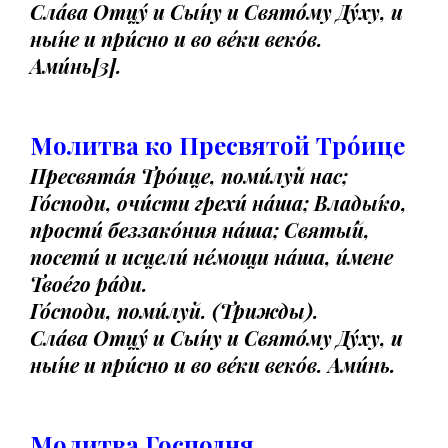
Сла́ва Отцу́ и Сы́ну и Свято́му Ду́ху, и
ны́не и при́сно и во ве́ки веко́в.
Ами́нь[3].
Молитва ко Пресвятой Тро́ице
Пресвята́я Тро́ице, поми́луй нас;
Го́споди, очи́сти грехи́ на́ша; Влады́ко,
прости́ беззако́ния на́ша; Святы́й,
посети́ и исцели́ не́мощи на́ша, и́мене
Твое́го ра́ди.
Го́споди, поми́луй. (Трижды).
Сла́ва Отцу́ и Сы́ну и Свято́му Ду́ху, и
ны́не и при́сно и во ве́ки веко́в. Ами́нь.
Молитва Господня