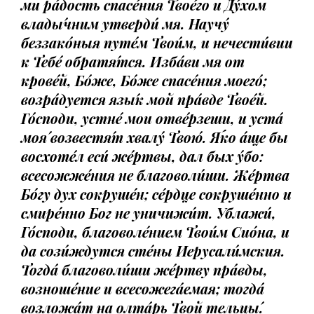
ми ра́дость спасе́ния Твое́го и Ду́хом
влады́чним утверди́ мя. Научу́
беззако́ныя путе́м Твои́м, и нечести́вии
к Тебе́ обратя́тся. Изба́ви мя от
крове́й, Бо́же, Бо́же спасе́ния моего́;
возра́дуется язы́к мой пра́вде Твое́й.
Го́споди, устне́ мои отве́рзеши, и уста́
моя́ возвестя́т хвалу́ Твою́. Я́ко а́ще бы
восхоте́л еси́ же́ртвы, дал бых у́бо:
всесожже́ния не благоволи́ши. Же́ртва
Бо́гу дух сокруше́н; се́рдце сокруше́нно и
смире́нно Бог не уничижи́т. Ублажи́,
Го́споди, благоволе́нием Твои́м Сио́на, и
да сози́ждутся сте́ны Иерусали́мския.
Тогда́ благоволи́ши же́ртву пра́вды,
возноше́ние и всесожега́емая; тогда́
возложа́т на oлта́рь Твой тельцы́.