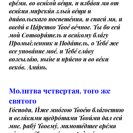
вре́мя, во вся́кой ве́щи, и изба́ви мя от
вся́кия мирски́я злы́я ве́щи и
диа́вольскаго поспеше́ния, и спаси́ мя, и
введи́ в Ца́рство Твое́ ве́чное. Ты бо еси́
мой Сотвори́тель и вся́кому бла́гу
Промы́сленник и Пода́тель, о Тебе́ же
все упова́ние мое́, и Тебе́ сла́ву
возсыла́ю, ны́не и при́сно и во ве́ки
веко́в. Ами́нь.
Молитва четвертая, того же
святого
Го́споди, И́же мно́гою Твое́ю бла́гостию
и вели́кими щедро́тами Твои́ми дал еси́
мне, рабу́ Твоему́, мимоше́дшее вре́мя