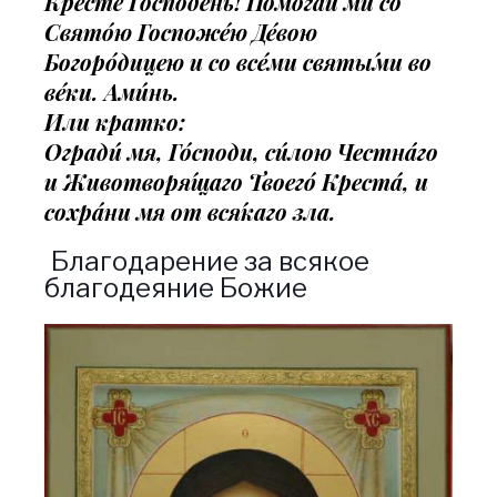
Кре́сте Госпо́день! Помога́й ми со
Свято́ю Госпоже́ю Де́вою
Богоро́дицею и со все́ми святы́ми во
ве́ки. Ами́нь.
Или кратко:
Огради́ мя, Го́споди, си́лою Честна́го
и Животворя́щаго Твоего́ Креста́, и
сохра́ни мя от вся́каго зла.
Благодарение за всякое
благодеяние Божие