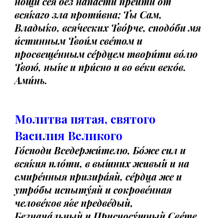
но́щи сея́ без напа́сти прейти́ от
вся́каго зла проти́вна; Ты Сам,
Влады́ко, вся́ческих Тво́рче, сподо́би мя
и́стинным Твои́м све́том и
просвеще́нным се́рдцем твори́ти во́лю
Твою́, ны́не и при́сно и во ве́ки веко́в.
Ами́нь.
Молитва пятая, святого
Василия Великого
Го́споди Вседержи́телю, Бо́же сил и
вся́кия пло́ти, в вы́шних живы́й и на
смире́нныя призира́яй, се́рдца же и
утро́бы испыту́яй и сокрове́нная
челове́ков я́ве предве́дый,
Безнача́льный и Присносу́щный Све́те,