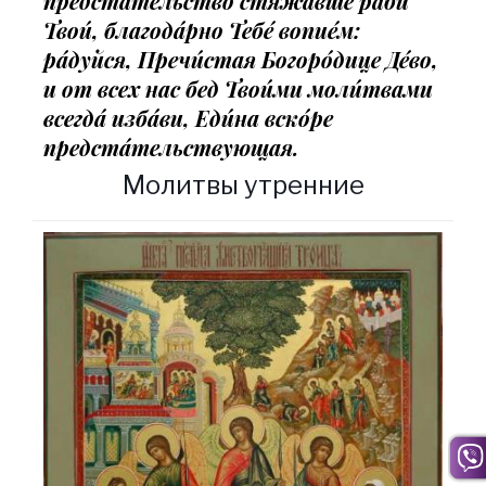
предста́тельство стяжа́вше раби́
Твои́, благода́рно Тебе́ вопие́м:
ра́дуйся, Пречи́стая Богоро́дице Де́во,
и от всех нас бед Твои́ми моли́твами
всегда́ изба́ви, Еди́на вско́ре
предста́тельствующая.
Молитвы утренние