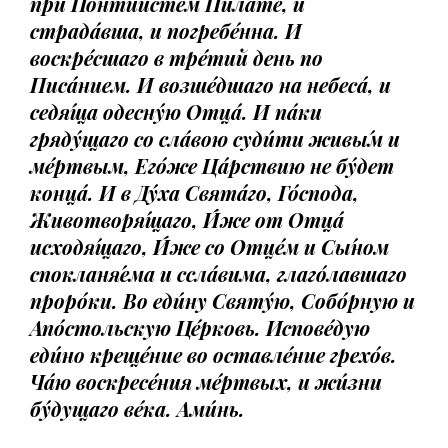
при Понти́йстем Пила́те, и
страда́вша, и погребе́нна. И
воскре́сшаго в тре́тий день по
Писа́нием. И возше́дшаго на небеса́, и
седя́ща одесну́ю Отца́. И па́ки
гряду́щаго со сла́вою суди́ти живы́м и
ме́ртвым, Его́же Ца́рствию не бу́дет
конца́. И в Ду́ха Свята́го, Го́спода,
Животворя́щаго, И́же от Отца́
исходя́щаго, И́же со Отце́м и Сы́ном
спокланя́ема и ссла́вима, глаго́лавшаго
проро́ки. Во еди́ну Святу́ю, Собо́рную и
Апо́стольскую Це́рковь. Испове́дую
еди́но креще́ние во оставле́ние грехо́в.
Ча́ю воскресе́ния ме́ртвых, и жи́зни
бу́дущаго ве́ка. Ами́нь.