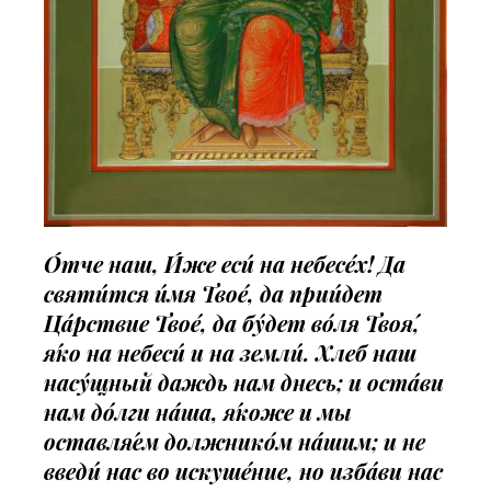
О́тче наш, И́же еси́ на небесе́х! Да
святи́тся и́мя Твое́, да прии́дет
Ца́рствие Твое́, да бу́дет во́ля Твоя́,
я́ко на небеси́ и на земли́. Хлеб наш
насу́щный даждь нам днесь; и оста́ви
нам до́лги на́ша, я́коже и мы
оставля́ем должнико́м на́шим; и не
введи́ нас во искуше́ние, но изба́ви нас