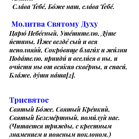
Сла́ва Тебе́, Бо́же наш, сла́ва Тебе́.
Молитва Святому Духу
Царю́ Небе́сный, Уте́шителю, Ду́ше
и́стины, И́же везде́ сый и вся
исполня́яй, Сокро́вище благи́х и жи́зни
Пода́телю, прииди́ и всели́ся в ны, и
очи́сти ны от вся́кия скве́рны, и спаси́,
Бла́же, ду́ши на́ша[2].
Трисвятое
Святы́й Бо́же, Святы́й Кре́пкий,
Святы́й Безсме́ртный, поми́луй нас.
(Читается трижды, с крестным
знамением и поясным поклоном.)