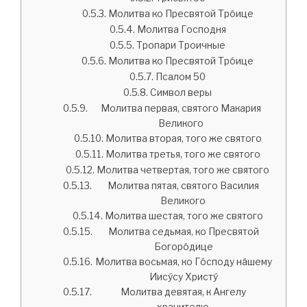
Молитва ко Пресвятой Тро́ице
Молитва Господня
Тропари Троичные
Молитва ко Пресвятой Тро́ице
Псалом 50
Символ веры
Молитва первая, святого Макария
Великого
Молитва вторая, того же святого
Молитва третья, того же святого
Молитва четвертая, того же святого
Молитва пятая, святого Василия
Великого
Молитва шестая, того же святого
Молитва седьмая, ко Пресвятой
Богоро́дице
Молитва восьмая, ко Го́споду на́шему
Иису́су Христу́
Молитва девятая, к Ангелу
хранителю