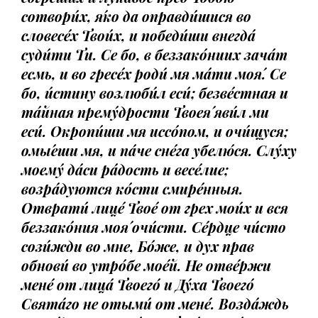
сотвори́х, я́ко да оправди́шися во
словесе́х Твои́х, и победи́ши внегда́
суди́ти Ти. Се бо, в беззако́ниих зача́т
есмь, и во гресе́х роди́ мя ма́ти моя́. Се
бо, и́стину возлюби́л еси́; безве́стная и
та́йная прему́дрости Твоея́ яви́л ми
еси́. Окропи́ши мя иссо́пом, и очи́щуся;
омы́еши мя, и па́че сне́га убелю́ся. Слу́ху
моему́ да́си ра́дость и весе́лие;
возра́дуются ко́сти смире́нныя.
Отврати́ лице́ Твое́ от грех мои́х и вся
беззако́ния моя́ очи́сти. Се́рдце чи́сто
сози́жди во мне, Бо́же, и дух прав
обнови́ во утро́бе мое́й. Не отве́ржи
мене́ от лица́ Твоего́ и Ду́ха Твоего́
Свята́го не отыми́ от мене́. Возда́ждь