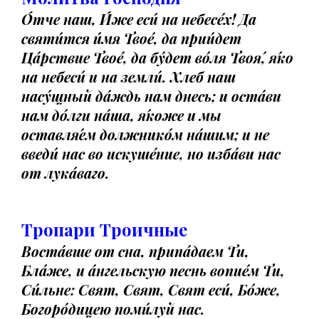
О́тче наш, И́же еси́ на небесе́х! Да
святи́тся и́мя Твое́, да прии́дет
Ца́рствие Твое́, да бу́дет во́ля Твоя́, я́ко
на небеси́ и на земли́. Хлеб наш
насу́щный да́ждь нам днесь; и оста́ви
нам до́лги на́ша, я́коже и мы
оставля́ем должнико́м на́шим; и не
введи́ нас во искуше́ние, но изба́ви нас
от лука́ваго.
Тропари Троичные
Воста́вше от сна, припа́даем Ти,
Бла́же, и а́нгельскую песнь вопие́м Ти,
Си́льне: Свят, Свят, Свят еси́, Бо́же,
Богоро́дицею поми́луй нас.