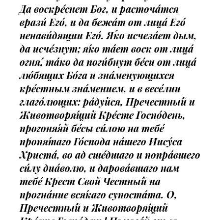
Да воскре́снет Бог, и расточа́тся
врази́ Его́, и да бежа́т от лица́ Его́
ненави́дящии Его́. Я́ко исчеза́ет дым,
да исче́знут; я́ко та́ет воск от лица́
огня́, та́ко да поги́бнут бе́си от лица́
лю́бящих Бо́га и зна́менующихся
кре́стным зна́мением, и в весе́лии
глаго́лющих: ра́дуйся, Пречестны́й и
Животворя́щий Кре́сте Госпо́день,
прогоня́яй бе́сы си́лою на тебе́
пропя́таго Го́спода на́шего Иису́са
Христа́, во ад сше́дшаго и попра́вшего
си́лу диа́волю, и дарова́вшаго нам
тебе́ Крест Свой Честны́й на
прогна́ние вся́каго супоста́та. О,
Пречестны́й и Животворя́щий