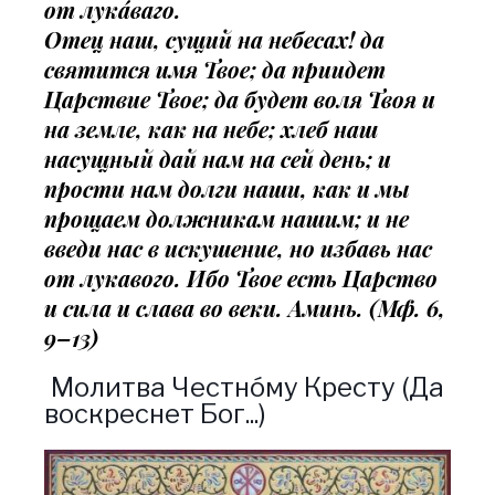
от лука́ваго.
Отец наш, сущий на небесах! да
святится имя Твое; да приидет
Царствие Твое; да будет воля Твоя и
на земле, как на небе; хлеб наш
насущный дай нам на сей день; и
прости нам долги наши, как и мы
прощаем должникам нашим; и не
введи нас в искушение, но избавь нас
от лукавого. Ибо Твое есть Царство
и сила и слава во веки. Аминь. (Мф. 6,
9–13)
Молитва Честно́му Кресту (Да
воскреснет Бог...)