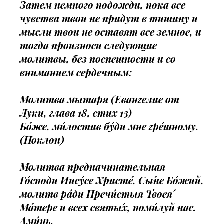
Затем немного подожди, пока все
чувства твои не придут в тишину и
мысли твои не оставят все земное, и
тогда произноси следующие
молитвы, без поспешности и со
вниманием сердечным:
Молитва мытаря (Евангелие от
Луки, глава 18, стих 13)
Бо́же, ми́лостив бу́ди мне гре́шному.
(Поклон)
Молитва предначинательная
Го́споди Иису́се Христе́, Сы́не Бо́жий,
молитв ра́ди Пречи́стыя Твоея́
Ма́тере и всех святы́х, поми́луй нас.
Ами́нь.