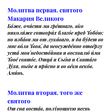
Молитва первая, святого
Макария Великого
Бо́же, очи́сти мя гре́шнаго, я́ко
николи́же сотвори́х благо́е пред Тобо́ю;
но изба́ви мя от лука́ваго, и да бу́дет во
мне во́ля Твоя́, да неосужде́нно отве́рзу
уста́ моя́ недосто́йная и восхвалю́ и́мя
Твое́ свято́е, Отца́ и Сы́на и Свята́го
Ду́ха, ны́не и при́сно и во ве́ки веко́в.
Ами́нь.
Молитва вторая, того же
святого
От сна воста́в, полу́нощную песнь