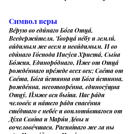
Символ веры
Ве́рую во еди́наго Бо́га Отца́,
Вседержи́теля, Творца́ не́бу и земли́,
ви́димым же всем и неви́димым. И во
еди́наго Го́спода Иису́са Христа́, Сы́на
Бо́жия, Единоро́днаго, И́же от Отца́
рожде́ннаго пре́жде всех век; Све́та от
Све́та, Бо́га и́стинна от Бо́га и́стинна,
рожде́нна, несотворе́нна, единосу́щна
Отцу́, И́мже вся бы́ша. Нас ра́ди
челове́к и на́шего ра́ди спасе́ния
сше́дшаго с небе́с и воплоти́вшагося от
Ду́ха Свя́та и Мари́и Де́вы и
вочелове́чшася. Распя́таго же за ны