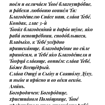
пое́м и велича́ем Твое́ благоутро́бие,
и ра́бски любо́вию вопие́м Ти:
Благоде́телю Спа́се наш, сла́ва Тебе́.
Кондак, глас 3-й
Твои́х благодея́ний и даро́в ту́не, я́ко
раби́ непотре́бнии, сподо́бльшеся,
Влады́ко, к Тебе́ усе́рдно
притека́юще, благодаре́ние по си́ле
прино́сим, и Тебе́ я́ко Благоде́теля и
Творца́ сла́вяще, вопие́м: сла́ва Тебе́,
Бо́же Всеще́дрый.
Сла́ва Отцу́ и Сы́ну и Свято́му Ду́ху,
и ны́не и при́сно и во ве́ки веко́в.
Ами́нь.
Богородичен: Богоро́дице,
христиа́ном Помо́щнице, Твое́