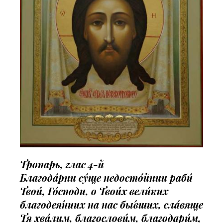
Тропарь, глас 4-й
Благода́рни су́ще недосто́йнии раби́
Твои́, Го́споди, о Твои́х вели́ких
благодея́ниих на нас бы́вших, сла́вяще
Тя хва́лим, благослови́м, благодари́м,