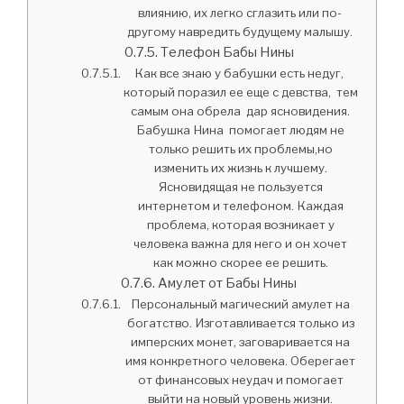
влиянию, их легко сглазить или по-
другому навредить будущему малышу.
Телефон Бабы Нины
Как все знаю у бабушки есть недуг,
который поразил ее еще с девства, тем
самым она обрела дар ясновидения.
Бабушка Нина помогает людям не
только решить их проблемы,но
изменить их жизнь к лучшему.
Ясновидящая не пользуется
интернетом и телефоном. Каждая
проблема, которая возникает у
человека важна для него и он хочет
как можно скорее ее решить.
Амулет от Бабы Нины
Персональный магический амулет на
богатство. Изготавливается только из
имперских монет, заговаривается на
имя конкретного человека. Оберегает
от финансовых неудач и помогает
выйти на новый уровень жизни.