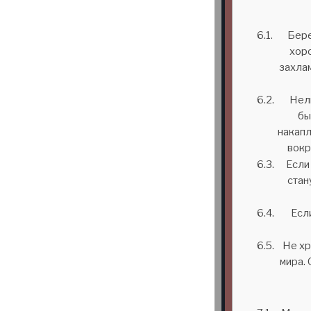
Бере
хор
захлам
Нел
бы
накапл
вокр
Если
стан
Есл
Не хр
мира. 