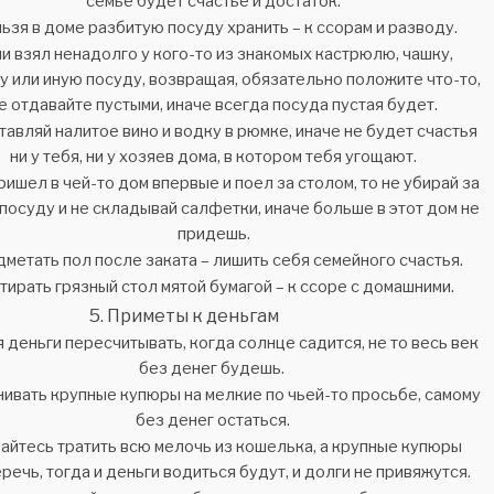
семье будет счастье и достаток.
ьзя в доме разбитую посуду хранить – к ссорам и разводу.
и взял ненадолго у кого-то из знакомых кастрюлю, чашку,
у или иную посуду, возвращая, обязательно положите что-то,
е отдавайте пустыми, иначе всегда посуда пустая будет.
авляй налитое вино и водку в рюмке, иначе не будет счастья
ни у тебя, ни у хозяев дома, в котором тебя угощают.
ришел в чей-то дом впервые и поел за столом, то не убирай за
посуду и не складывай салфетки, иначе больше в этот дом не
придешь.
метать пол после заката – лишить себя семейного счастья.
тирать грязный стол мятой бумагой – к ссоре с домашними.
Приметы к деньгам
 деньги пересчитывать, когда солнце садится, не то весь век
без денег будешь.
ивать крупные купюры на мелкие по чьей-то просьбе, самому
без денег остаться.
айтесь тратить всю мелочь из кошелька, а крупные купюры
речь, тогда и деньги водиться будут, и долги не привяжутся.