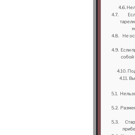
Нел
Есл
тарелк
н
Не ост
Если п
собой 
Под
Вы
Нельзя
Размен
Стар
прибе