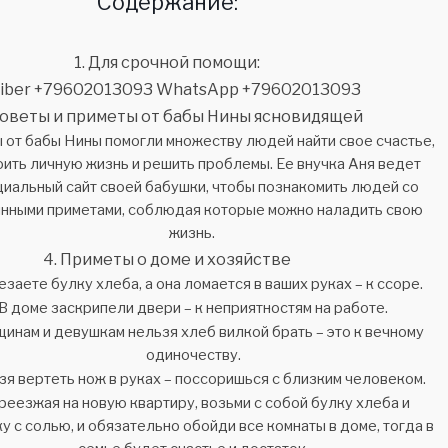
Содержание:
Для срочной помощи:
iber +79602013093 WhatsApp +79602013093
оветы и приметы от бабы Нины ясновидящей
 от бабы Нины помогли множеству людей найти свое счастье,
оить личную жизнь и решить проблемы. Ее внучка Аня ведет
иальный сайт своей бабушки, чтобы познакомить людей со
инными приметами, соблюдая которые можно наладить свою
жизнь.
Приметы о доме и хозяйстве
заете булку хлеба, а она ломается в ваших руках – к ссоре.
В доме заскрипели двери – к неприятностям на работе.
инам и девушкам нельзя хлеб вилкой брать – это к вечному
одиночеству.
я вертеть нож в руках – поссоришься с близким человеком.
еезжая на новую квартиру, возьми с собой булку хлеба и
у с солью, и обязательно обойди все комнаты в доме, тогда в