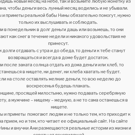
идишь новый месяц на небе, так и возьмите любую монетку из
на, чтобы деньги весь лунный месяц водились и не убывали.
 и приметы реальной бабы Нины обязательно помогут, нужно
только их выслушивать и соблюдать.
и в понедельник в долг деньги дашь или возьмешь, то они
ают как снег в течение недели и никакого удовольствия не
принесут.
 долги отдавать с утра и до обеда, то деньги к тебе станут
возвращаться и всегда в доме будет достаток.
и после заката солнца отдать из дома деньги или хлеб, то
станешься в нищете, ни денег, ни хлеба хватать не будет.
сли на столе оставлять мелкие деньги, то всю неделю до
воскресенья будешь плакать.
нщине, просящей милостыню, нужно подавать серебряную
ету, а мужчине – нищему – медную, а не то сама останешься в
нищете.
ы и приметы помогают людям и не только тем, кто приходит к
на прием, но и тем, кто читает ее официальный сайт. На сайте
Нины и внучки Ани размещаются реальные истории из жизни и
советы от ясновидящей.