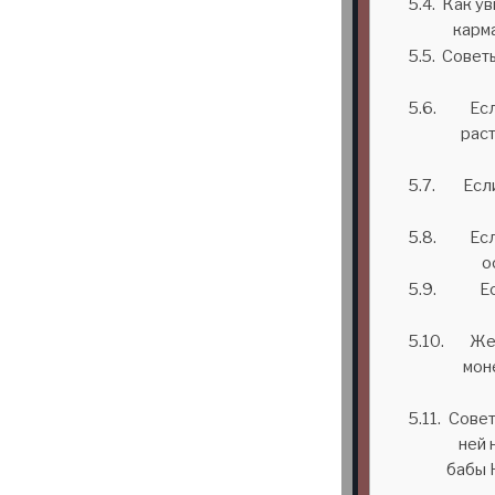
Как ув
карма
Советы
Есл
раст
Если
Есл
о
Е
Же
мон
Совет
ней 
бабы 