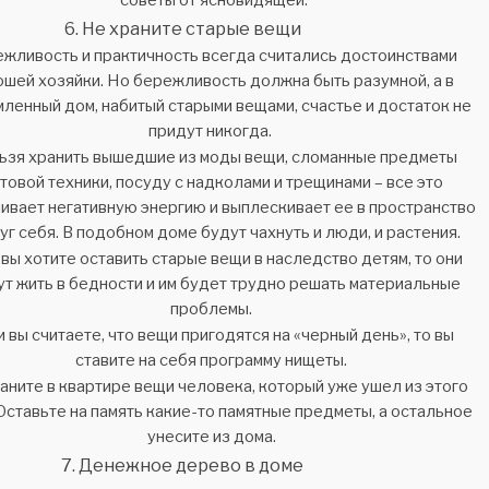
Не храните старые вещи
жливость и практичность всегда считались достоинствами
ошей хозяйки. Но бережливость должна быть разумной, а в
ленный дом, набитый старыми вещами, счастье и достаток не
придут никогда.
ьзя хранить вышедшие из моды вещи, сломанные предметы
товой техники, посуду с надколами и трещинами – все это
ивает негативную энергию и выплескивает ее в пространство
уг себя. В подобном доме будут чахнуть и люди, и растения.
 вы хотите оставить старые вещи в наследство детям, то они
ут жить в бедности и им будет трудно решать материальные
проблемы.
и вы считаете, что вещи пригодятся на «черный день», то вы
ставите на себя программу нищеты.
аните в квартире вещи человека, который уже ушел из этого
Оставьте на память какие-то памятные предметы, а остальное
унесите из дома.
Денежное дерево в доме