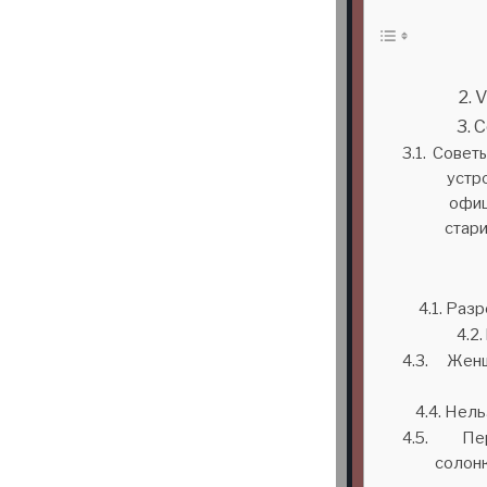
V
С
Советы
устр
офиц
стар
Разре
Женщ
Нельз
Пер
солонк