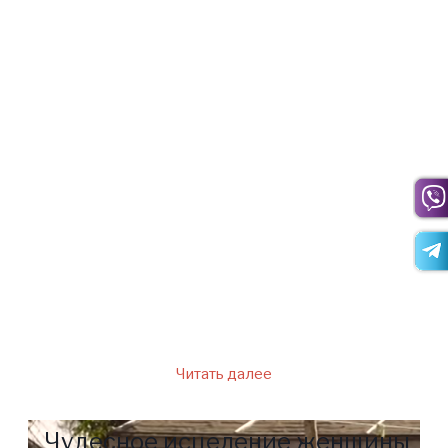
Баба Нина говорит, что с
такими людьми бывает очень
трудно, и они часто остаются
непонятыми. Весы постоянно
меняют свое настроение и
мнение, бросаясь из
крайности в крайность, что
иногда отталкивает от них
близких друзей.
Читать далее
Чудесное исцеление женщины