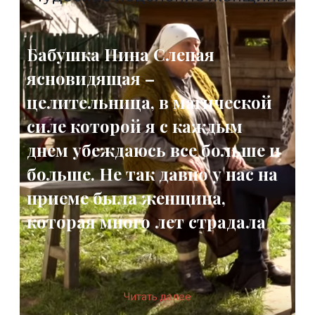
Бабушка Нина Слепая
ясновидящая –
целительница, в магической
силе которой я с каждым
днем убеждаюсь все больше и
больше. Не так давно у нас на
приеме была женщина,
которая много лет страдала
Читать далее