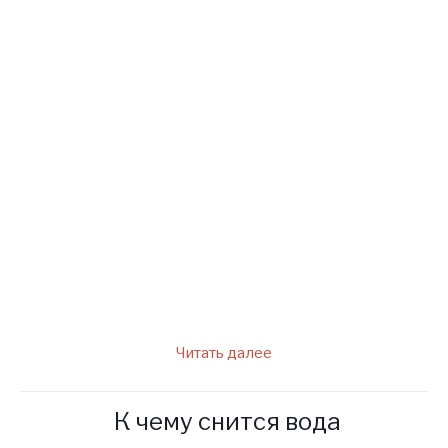
была еще совсем маленькой, а
отец ушел спустя несколько
лет. Моя сестра Анастасия
заменила мне ушедших
родителей и воспитывала,
практически, как свою дочь.
Но по характеру сестра была
очень строгой и даже
деспотичной.
Читать далее
К чему снится вода