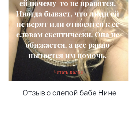
ей почему-то не нравятся.
Иногда бывает, что люди ей
не верят или относятся к ее
словам скептически. Она не
обижается, а все равно
пытается им помочь.
Читать далее
Отзыв о слепой бабе Нине
Моя мама умерла, когда я