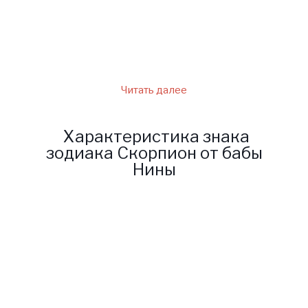
понимают, что провидица
права, и она желает людям
только добра.
Читать далее
Характеристика знака
зодиака Скорпион от бабы
Нины
Скорпион относится к водной
стихии, поэтому совершенно
неудивительно, что
представители знака