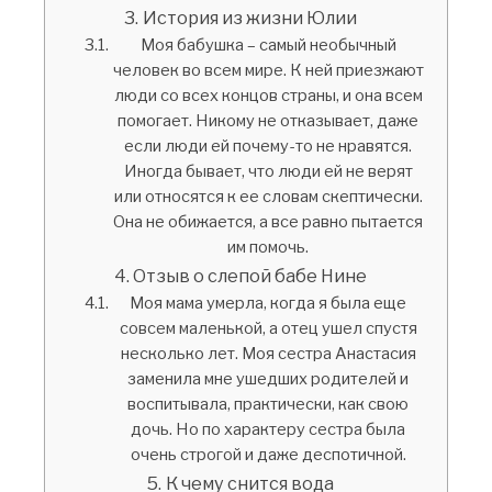
История из жизни Юлии
Моя бабушка – самый необычный
человек во всем мире. К ней приезжают
люди со всех концов страны, и она всем
помогает. Никому не отказывает, даже
если люди ей почему-то не нравятся.
Иногда бывает, что люди ей не верят
или относятся к ее словам скептически.
Она не обижается, а все равно пытается
им помочь.
Отзыв о слепой бабе Нине
Моя мама умерла, когда я была еще
совсем маленькой, а отец ушел спустя
несколько лет. Моя сестра Анастасия
заменила мне ушедших родителей и
воспитывала, практически, как свою
дочь. Но по характеру сестра была
очень строгой и даже деспотичной.
К чему снится вода