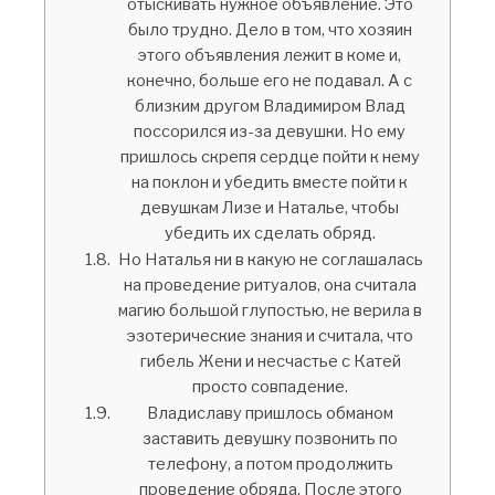
отыскивать нужное объявление. Это
было трудно. Дело в том, что хозяин
этого объявления лежит в коме и,
конечно, больше его не подавал. А с
близким другом Владимиром Влад
поссорился из-за девушки. Но ему
пришлось скрепя сердце пойти к нему
на поклон и убедить вместе пойти к
девушкам Лизе и Наталье, чтобы
убедить их сделать обряд.
Но Наталья ни в какую не соглашалась
на проведение ритуалов, она считала
магию большой глупостью, не верила в
эзотерические знания и считала, что
гибель Жени и несчастье с Катей
просто совпадение.
Владиславу пришлось обманом
заставить девушку позвонить по
телефону, а потом продолжить
проведение обряда. После этого