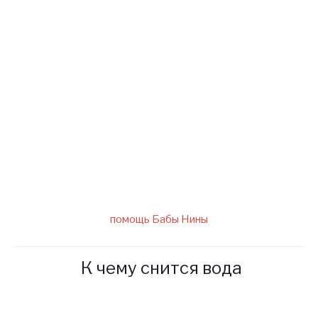
Для получения помощи от
Ясновидящей Бабушки Нины
заполните форму ниже
написав нам на электронный
адрес слепой ясновидящей.
помощь Бабы Нины
К чему снится вода