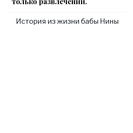
только развлечений.
История из жизни бабы Нины
К моей бабушке, известной
ясновидящей
прорицательнице, приезжает
много людей со всех концов
страны. Некоторые очень
долго нас разыскивают,
поскольку не знают, что
существует официальный
сайт, созданный мной и