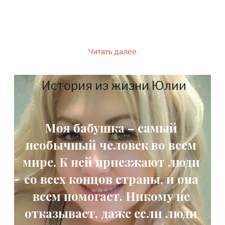
призванный помогать людям
– отыскать бабу Нину.
Читать далее
История из жизни Юлии
Моя бабушка – самый
необычный человек во всем
мире. К ней приезжают люди
со всех концов страны, и она
всем помогает. Никому не
отказывает, даже если люди