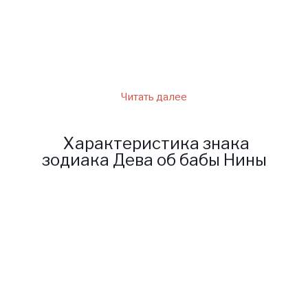
стоячая. Бабушка Нина
говорит, что нужно
припомнить и свои …
Читать далее
Характеристика знака
зодиака Дева об бабы Нины
Бабушка Нина является
одной из самых сильных
ясновидящих по всей России.
Бабушка оказывает помощь