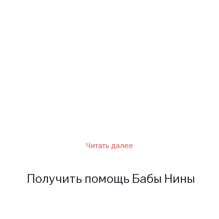
многим людям, и всегда
готова давать советы. Ею был
составлен гороскоп для
каждого знака. Данный
гороскоп поможет больше
узнать о конкретном знаке и
найти пути решения
определенных проблем.
Читать далее
Получить помощь Бабы Нины