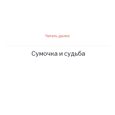
долго ждать, прежде чем ее
встретишь. Но очень скоро
Артем найдет девушку,.
Читать далее
Сумочка и судьба
У девушек были великие
планы, но почти совсем не
было денег, родители их
жили очень скромно и