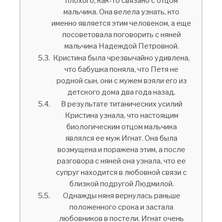
плохого, как-то связано с отцом
мальчика. Она велела узнать, кто
именно является этим человеком, а еще
посоветовала поговорить с няней
мальчика Надеждой Петровной.
Кристина была чрезвычайно удивлена,
что бабушка поняла, что Петя не
родной сын, они с мужем взяли его из
детского дома два года назад.
В результате титанических усилий
Кристина узнала, что настоящим
биологическим отцом мальчика
являлся ее муж Игнат. Она была
возмущена и поражена этим, а после
разговора с няней она узнала, что ее
супруг находится в любовной связи с
близкой подругой Людмилой.
Однажды няня вернулась раньше
положенного срока и застала
любовников в постели. Игнат очень