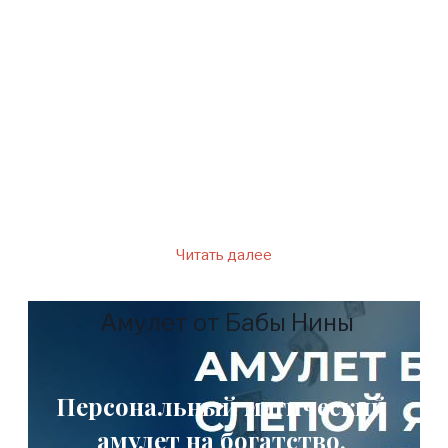
Ясновидящая не пользуется
интернетом и телефоном.
Каждая проблема, которая
возникает у человека важна
для него и он хочет как
можно скорее ее решить.
Читать далее
Амулет от Бабы Нины
Персональный магический
амулет на богатство.