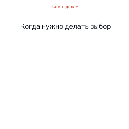
Читать далее
Когда нужно делать выбор
Как все знаю у бабушки есть
недуг, который поразил ее
еще с девства, тем самым она
обрела дар ясновидения.
Бабушка Нина помогает
людям не только решить их
проблемы,но изменить их
жизнь к лучшему.