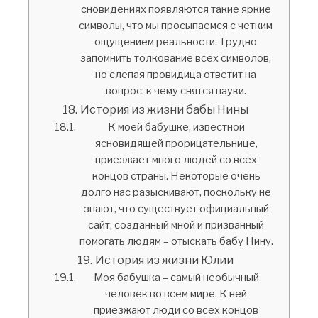
сновидениях появляются такие яркие
символы, что мы просыпаемся с четким
ощущением реальности. Трудно
запомнить толкование всех символов,
но слепая провидица ответит на
вопрос: к чему снятся пауки.
История из жизни бабы Нины
К моей бабушке, известной
ясновидящей прорицательнице,
приезжает много людей со всех
концов страны. Некоторые очень
долго нас разыскивают, поскольку не
знают, что существует официальный
сайт, созданный мной и призванный
помогать людям – отыскать бабу Нину.
История из жизни Юлии
Моя бабушка – самый необычный
человек во всем мире. К ней
приезжают люди со всех концов