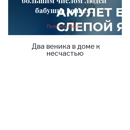
большим числом людей
бабушка делает..
Получить Амулет
Два веника в доме к
несчастью
Вода – это составляющая
мирового порядка, одна из
стихий, без которой
невозможна жизнь. Кроме
этого, водный поток – это