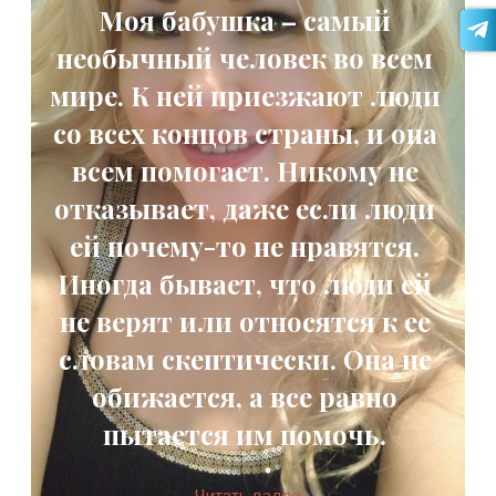
Моя бабушка – самый
необычный человек во всем
мире. К ней приезжают люди
со всех концов страны, и она
всем помогает. Никому не
отказывает, даже если люди
ей почему-то не нравятся.
Иногда бывает, что люди ей
не верят или относятся к ее
словам скептически. Она не
обижается, а все равно
пытается им помочь.