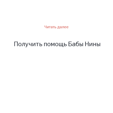
найти пути решения
определенных проблем.
Читать далее
Получить помощь Бабы Нины
Для получения помощи от
Ясновидящей Бабушки Нины
заполните форму ниже
написав нам на электронный
адрес слепой ясновидящей.