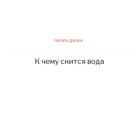
Но по характеру сестра была
очень строгой и даже
деспотичной.
Читать далее
К чему снится вода
Вода – это составляющая
мирового порядка, одна из
стихий, без которой
невозможна жизнь. Кроме
этого, водный поток – это