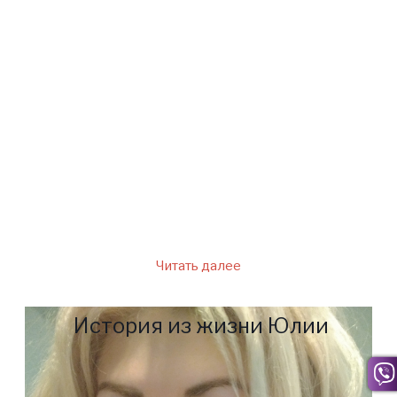
много людей со всех концов
страны. Некоторые очень
долго нас разыскивают,
поскольку не знают, что
существует официальный
сайт, созданный мной и
призванный помогать людям
– отыскать бабу Нину.
Читать далее
История из жизни Юлии