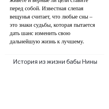
живете и верные ли цели ставите
перед собой. Известная слепая
вещунья считает, что любые сны –
это знаки судьбы, которая пытается
дать шанс изменить свою
дальнейшую жизнь к лучшему.
История из жизни бабы Нины
К моей бабушке, известной
ясновидящей
прорицательнице, приезжает