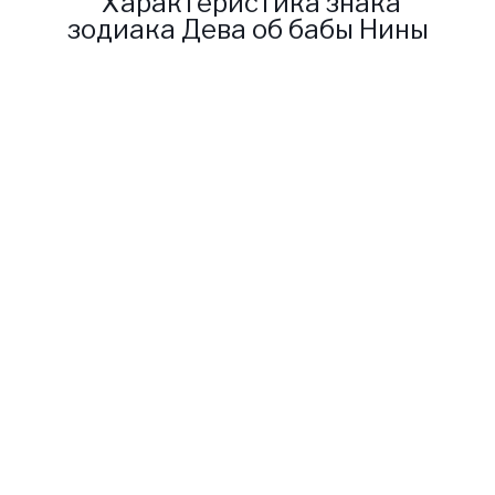
Характеристика знака
зодиака Дева об бабы Нины
Бабушка Нина является
одной из самых сильных
ясновидящих по всей России.
Бабушка оказывает помощь
многим людям, и всегда
готова давать советы. Ею был
составлен гороскоп для
каждого знака. Данный
гороскоп поможет больше
узнать о конкретном знаке и