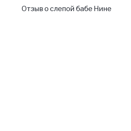
Отзыв о слепой бабе Нине
Моя мама умерла, когда я
была еще совсем маленькой, а
отец ушел спустя несколько
лет. Моя сестра Анастасия
заменила мне ушедших
родителей и воспитывала,
практически, как свою дочь.
Но по характеру сестра была