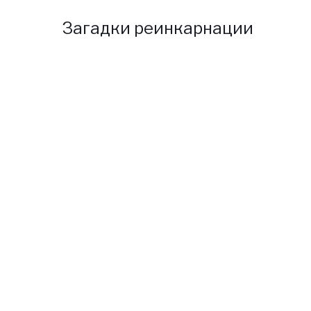
Загадки реинкарнации
Однажды к нам приехала
женщина Алена, она уже
двадцать пять лет вдовела.
После смерти мужа не
позволяла себе ни с кем
встречаться, но недавно
встретила молодого парня, в