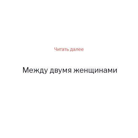
созвездием, ему присущи
черты характера всех
одиннадцати представителей
гороскопа.
Читать далее
Между двумя женщинами
Моя бабушка, знаменитая
ясновидящая, видит цель
своей жизни в помощи