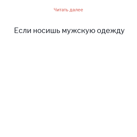
Читать далее
Если носишь мужскую одежду
Девушка решила
послушаться совета
провидицы, и она пришла на
службу с твердым
намерением уволиться. Но в
этот момент Дмитрий сказал,
что повышает ее по службе и
повышает зарплату в три