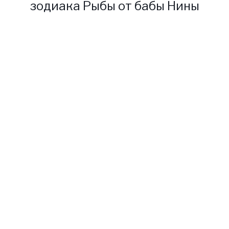
зодиака Рыбы от бабы Нины
Загадочные и мистические,
скрытные и непредсказуемые
Рыбы представляют водную
стихию, такую же
изменчивую и неуловимую,
как и они. Бабушка Нина
говорит, что это самый
таинственный и непонятный
знак зодиака, и поскольку он
является последним