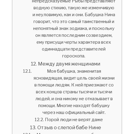
непредсказуемые Рыбы представляют
водную стихию, такую же изменчивую
и неуловимую, как и они. Бабушка Нина
говорит, что это самый таинственный и
непонятный знак зодиака, и поскольку
он является последним созвездием,
ему присущи черты характера всех
одиннадцати представителей
гороскопа.
Между двумя женщинами
Моя бабушка, знаменитая
ясновидящая, видит цель своей жизни
в помощи людям. К ней приезжают со
всех концов страны тысячи и тысячи
людей, и она никому не отказывает в
помощи. Многие находят бабушку
через наш официальный сайт.
Порой люди не верят даже
Отзыв о слепой бабе Нине