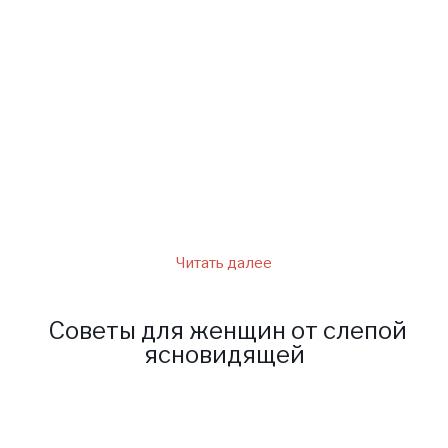
Она видит прошлое и будущее
каждого. Бабуля может
разговаривать с мертвыми и
читать в душах людей.
Иногда мне кажется, что для
нее не существует никаких
загадок. Она всем ….
Читать далее
Советы для женщин от слепой
ясновидящей