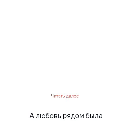
раза. Алина не могла
отказаться от такого
выгодного предложения и
конечно, осталась.
Но скоро на работе была
выявлена недостача, ей
угрожало ….
Читать далее
А любовь рядом была