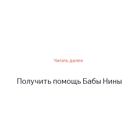
которого влюбилась. Она
считала, что в этом юноше
Денисе заключена душа ее
мужа, безвременно погибшего
в горах.
Читать далее
Получить помощь Бабы Нины
Для получения помощи от
Ясновидящей Бабушки Нины
заполните форму ниже