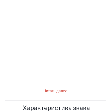
Никогда не кладите хлеб на
стол верхней корочкой и не
режьте с двух сторон. Если
вы хотите, чтобы в доме
всегда было довольно
продуктов, и вы жили без
долгов, то не выбрасывайте
недоеденные кусочки и
крошки, отдавайте их
животным или птицам.
Читать далее
Характеристика знака