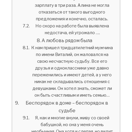
зарплату в три раза. Алина не могла
отказаться от такого выгодного
предложения и конечно, осталась.
Но скоро на работе была выявлена
недостача, ей угрожало ….
А любовь рядом была
К нам пришел тридцатилетний мужчина
по имени Виталий, он жаловался на
свою несчастную судьбу. Все его
друзья и одноклассники уже давно
переженились и имеют детей, а у него
никак не складывались отношения с
девушками. Он хотел знать, сможет ли
он быть счастливым и иметь семью…
Беспорядок в доме – беспорядок в
судьбе
Я, как и многие внуки, живу со своей
бабушкой, но она у меня очень
необычная. Она хотя и слепая, но видит