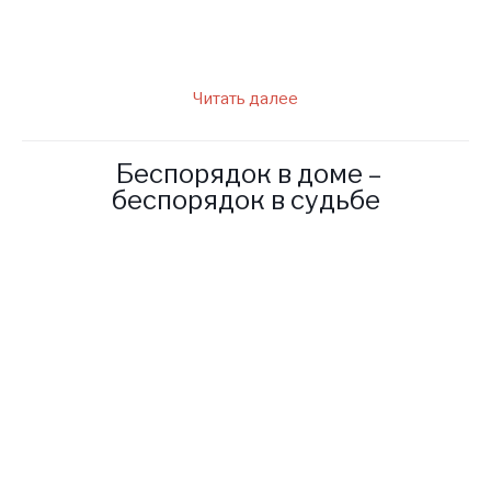
сможет ли он быть
счастливым и иметь семью…
Читать далее
Беспорядок в доме –
беспорядок в судьбе
Я, как и многие внуки, живу
со своей бабушкой, но она у
меня очень необычная. Она
хотя и слепая, но видит
лучше многих зрячих людей.