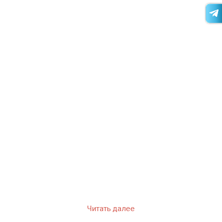
же и от дочери, но та не
слишком утруждала себя
домашней работой, поэтому в
доме не утихали скандалы.
Светлана хотела узнать у
бабушки, как наладить
отношения в семье, будет ли
ее дочь и дальше жить с этим
никчемным Вадимом и как ей
лучше поступать с ними
обоими.
Читать далее