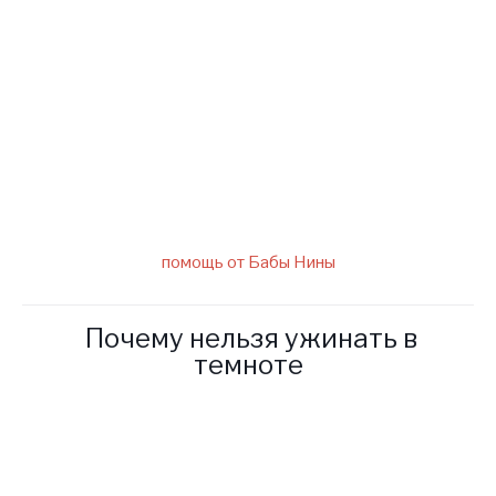
написав нам на электронный
адрес слепой ясновидящей.
помощь от Бабы Нины
Почему нельзя ужинать в
темноте