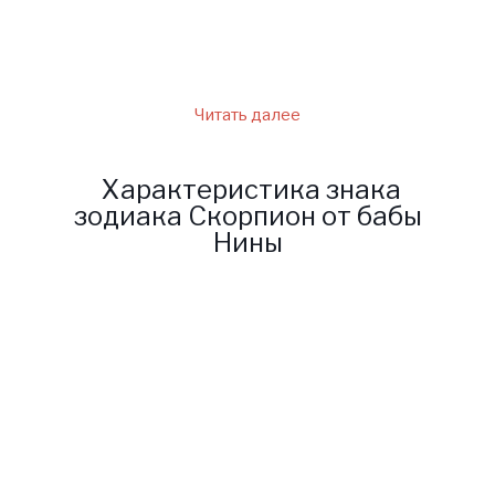
права, и она желает людям
только добра.
Читать далее
Характеристика знака
зодиака Скорпион от бабы
Нины
Скорпион относится к водной
стихии, поэтому совершенно
неудивительно, что
представители знака