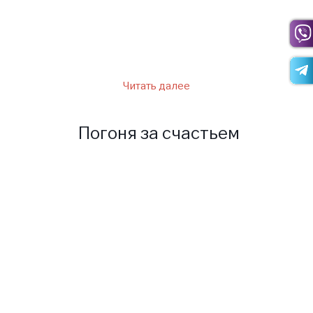
другому навредить будущему
малышу.
Читать далее
Погоня за счастьем
К моей бабушке, известной
ясновидящей и провидице,