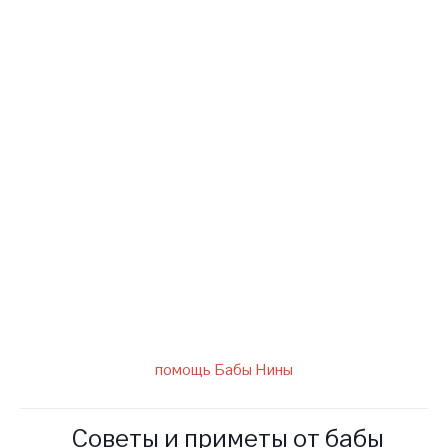
Для получения помощи от
Ясновидящей Бабушки Нины
заполните форму ниже
написав нам на электронный
адрес слепой ясновидящей.
помощь Бабы Нины
Советы и приметы от бабы