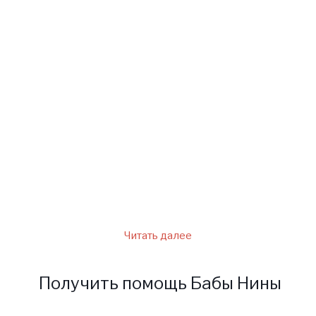
обладают особенными
чертами характера. Они как
будто природные магниты,
которые притягивают
окружающих людей. С точки
зрения человеческих качеств
Скорпионы достаточно
просто находят общий язык с
людьми, хранят
Читать далее
Получить помощь Бабы Нины