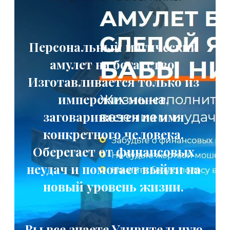
Персональный магический
амулет на богатство.
Изготавливается только из
имперских монет,
заговаривается на имя
конкретного человека.
Оберегает от финансовых
неудач и помогает выйти на
новый уровень жизни.
Вы все знаете Удивительную