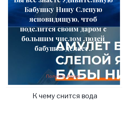
Бабушку Нину Слепую
ясновидящую, чтоб
поделится своим даром с
большим числом людей
бабушка делает..
Получить Амулет
К чему снится вода
Я веду официальный сайт