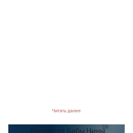
приезжают сотни и тысячи
людей со всех концов страны.
Их всех мучают разные
вопросы, на которые только
баба Нина может дать
ответы. Она никогда и
никому не отказывает в
помощи, даже если человек
ей не нравится, или она не
оправдывает его поступки.
Читать далее
Амулет от Бабы Нины