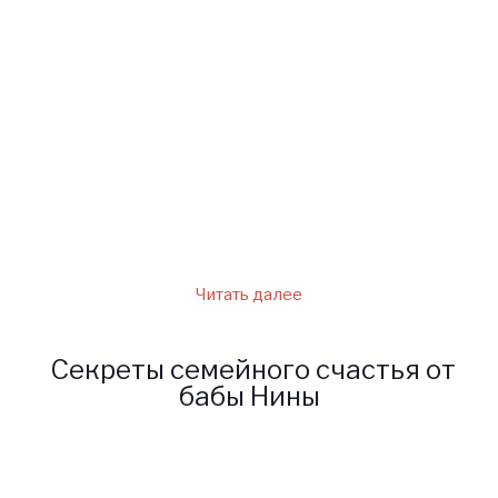
множество примет и правил,
которые необходимо
соблюдать, чтобы весь
следующий год вас
сопровождал успех в делах и
счастливые семейные
отношения.
Читать далее
Секреты семейного счастья от
бабы Нины