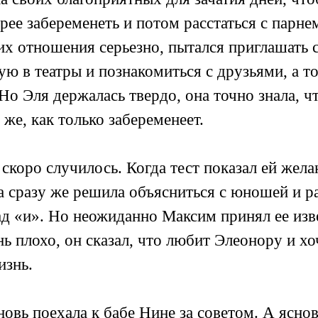
ее забеременеть и потом расстаться с парне
их отношения серьезно, пытался приглашать 
ю в театры и познакомиться с друзьями, а то
Но Эля держалась твердо, она точно знала, ч
 же, как только забеременеет.
 скоро случилось. Когда тест показал ей жел
а сразу же решила объясниться с юношей и р
ад «и». Но неожиданно Максим принял ее изв
нь плохо, он сказал, что любит Элеонору и х
изнь.
новь поехала к бабе Нине за советом. А ясно