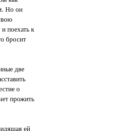
м. Но он
свою
 и поехать к
то бросит
анные две
асставить
естие о
очет прожить
видящая ей