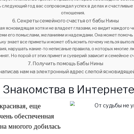
ь следующий год вас сопровождал успех в делах и счастливые
отношения.
Секреты семейного счастья от бабы Нины
ая ясновидящая хотя и не владеет глазами, но видит каждого 
еми его помыслами, желаниями и надеждами. Она может помочь
ку знает все приметы и может объяснить почему нельзя выпол
вия, нарушать какие-то неписаные правила, о которых многие л
мнят. Но порой от этих примет и суеверий зависит и семейное с
Получить помощь Бабы Нины
написав нам на электронный адрес слепой ясновидяще
Знакомства в Интернет
красивая, еще
чень обеспеченная
на многого добилась