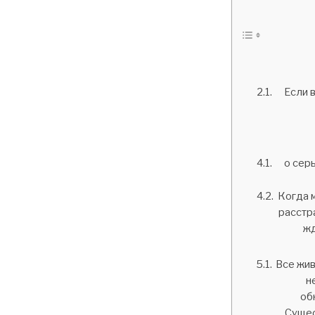
Если 
о сер
Когда 
расстр
жд
Все жив
н
об
Сущес