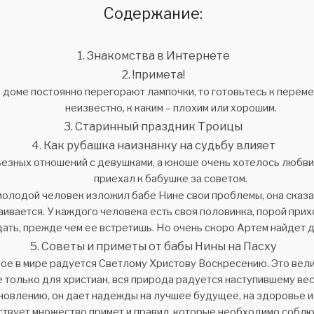
Содержание:
Знакомства в Интернете
!примета!
в доме постоянно перегорают лампочки, то готовьтесь к перем
неизвестно, к каким – плохим или хорошим.
Старинный праздник Троицы
Как рубашка наизнанку на судьбу влияет
ьезных отношений с девушками, а юноше очень хотелось любви,
приехал к бабушке за советом.
молодой человек изложил бабе Нине свои проблемы, она сказал
аивается. У каждого человека есть своя половинка, порой при
ать, прежде чем ее встретишь. Но очень скоро Артем найдет д
Советы и приметы от бабы Нины на Пасху
ое в мире радуется Светлому Христову Воскресению. Это вел
е только для христиан, вся природа радуется наступившему ве
новлению, он дает надежды на лучшее будущее, на здоровье и 
твует множество примет и правил, которые необходимо соблю