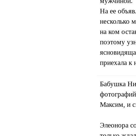
мужчиной.
На ее объяв
несколько м
на ком оста
поэтому узн
ясновидяща
приехала к 
Бабушка Нин
фотографий
Максим, и с
Элеонора со
только ждал