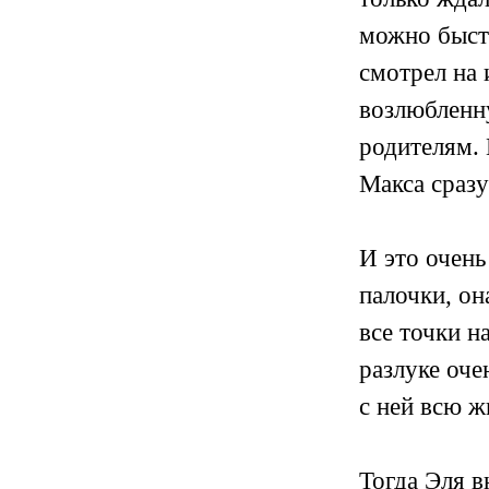
можно быстр
смотрел на 
возлюбленну
родителям. 
Макса сразу
И это очень
палочки, он
все точки н
разлуке оче
с ней всю ж
Тогда Эля в