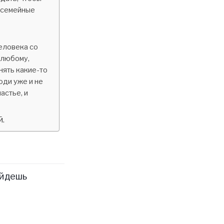
 семейные
человека со
 любому,
нять какие-то
юди уже и не
частье, и
й.
е