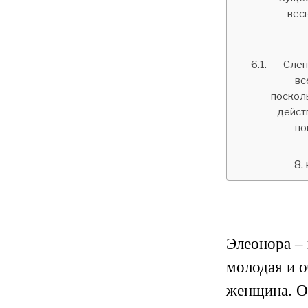
вес
Слеп
вс
посколь
дейст
по
Элеонора – 
молодая и о
женщина. О