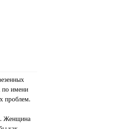
везенных
 по имени
их проблем.
я. Женщина
бы как