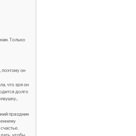
енам. Только
 поэтому он
а, что зря он
ходится долго
евушку,.
икий праздник
сеннему
счастье.
дать, чтобы