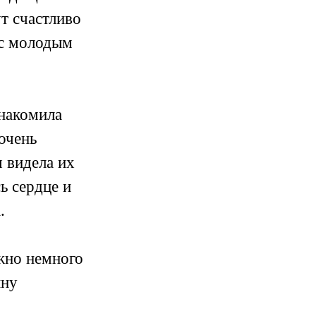
ут счастливо
 с молодым
знакомила
очень
я видела их
ь сердце и
.
ужно немного
йну