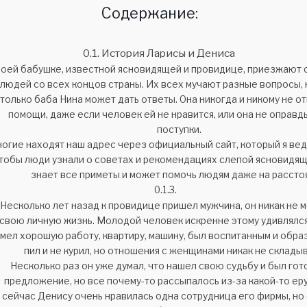
Содержание:
История Ларисы и Дениса
моей бабушке, известной ясновидящей и провидице, приезжают с
людей со всех концов страны. Их всех мучают разные вопросы,
только баба Нина может дать ответы. Она никогда и никому не о
помощи, даже если человек ей не нравится, или она не оправд
поступки.
огие находят наш адрес через официальный сайт, который я вед
тобы люди узнали о советах и рекомендациях слепой ясновидящ
знает все приметы и может помочь людям даже на рассто
Несколько лет назад к провидице пришел мужчина, он никак не м
свою личную жизнь. Молодой человек искренне этому удивлялся
мел хорошую работу, квартиру, машину, был воспитанным и обра
пил и не курил, но отношения с женщинами никак не склады
Несколько раз он уже думал, что нашел свою судьбу и был гот
предложение, но все почему-то рассыпалось из-за какой-то еру
сейчас Денису очень нравилась одна сотрудница его фирмы, но