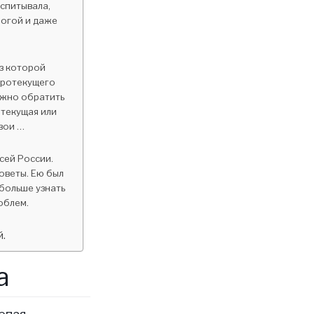
оспитывала,
рогой и даже
ез которой
тротекущего
Нужно обратить
 текущая или
вои …
сей России.
оветы. Ею был
больше узнать
облем.
й.
а