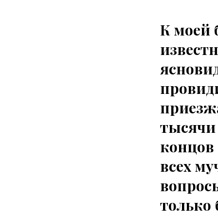
К моей 
извест
яснови
провид
приезж
тысячи 
концов 
всех му
вопросы
только 