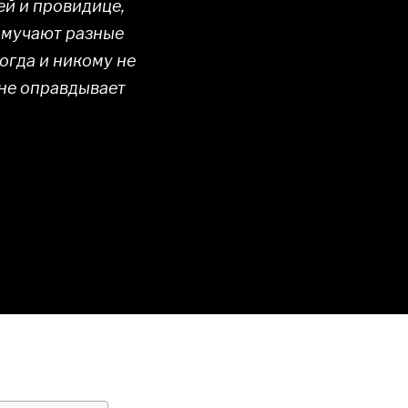
ей и провидице,
х мучают разные
огда и никому не
 не оправдывает