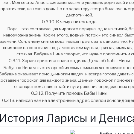
лет. Моя сестра Анастасия заменила мне ушедших родителей и в
практически, как свою дочь. Но по характеру сестра была очень ст
деспотичной.
К чему снится вода
Вода – это составляющая мирового порядка, одна из стихий, б
невозможна жизнь. Кроме этого, водный поток – это символ быс
времени. Сон, к чему снится вода, нельзя трактовать однозначно. 
внимание на состояние воды: чистая или мутная, грязная, мыльная,
стоячая. Бабушка Нина говорит, что нужно припомнить и с
Характеристика знака зодиака Дева об бабы Нины
Бабушка Нина является одной из самых сильных ясновидящих по в
Бабушка оказывает помощь многим людям, и всегда готова давать с
составлен гороскоп для каждого знака. Данный гороскоп поможет 
о конкретном знаке и найти пути решения определенных пр
Получить помощь Бабы Нины
написав нам на электронный адрес слепой ясновидяще
История Ларисы и Денис