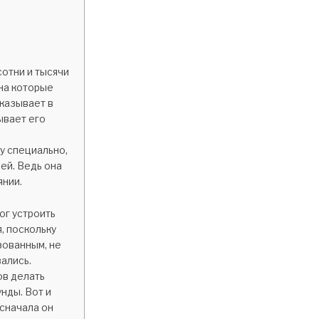
отни и тысячи
 на которые
тказывает в
ывает его
у специально,
ей. Ведь она
янии.
ог устроить
, поскольку
зованным, не
вались.
ов делать
нды. Вот и
 сначала он