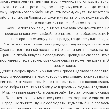
ялся делать решительный шаг к сближению, а потом вдруг Лариса
не может с ним встречаться, поскольку замужем и никогда не ста
мужу. Парень хотел у бабушки узнать, почему ему так не везет с
ействительно ли Лариса замужем и у них ничего не получится. Ве
что она смотрит на него благосклонно.
Бабушка поговорила с Денисом и сказала, что действительн
предназначена ему судьбой, но она лжет по необходимости. 
постараться самому узнать правду, тогда все у них налади
А еще она открыла мужчине правду, почему не ладится семейн
Оказывается, с ранней молодости Денис ставил свои часы на че
раньше, чтобы никуда не опаздывать. Провидица сказала, что 
постоянно спешат, то человек свое счастье может не догнать. 
старая и верная.
Денис в скором времени узнал, что Лариса выдавала за собств
лодого любовника матери, которой было стыдно признаваться в
аким молодым человеком. Конечно, ее мать сильно рассердилась
на ее избранника, но они были уже взрослыми людьми и сделали 
Мужчина приезжал и благодарил бабу Нину за помощь, он сказа
собираются пожениться и все у них теперь хорошо. А еще он по
народные приметы нужно соблюдать. Ведь если бы не его часы
остоянно спешили, ему не пришлось бы так долго гоняться за сво