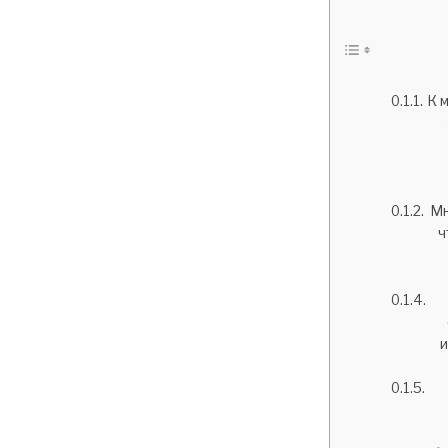
К 
Мн
ч
и