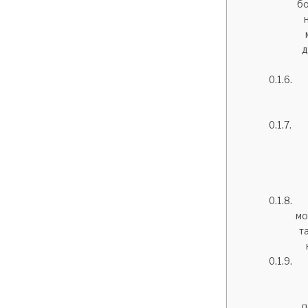
бо
д
мо
т
п