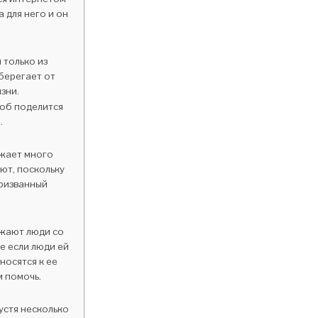
 для него и он
 только из
берегает от
зни.
тоб поделится
.
зжает много
ют, поскольку
призванный
зжают люди со
е если люди ей
носятся к ее
м помочь.
устя несколько