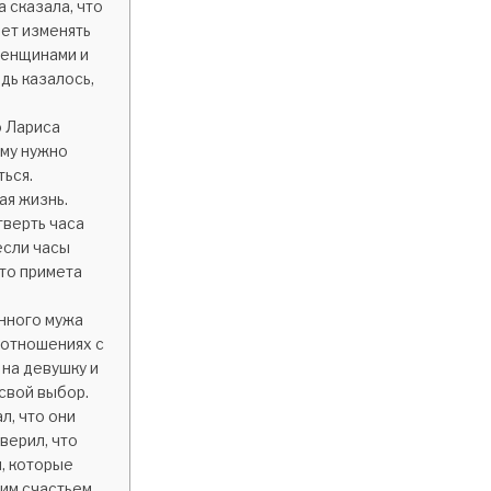
 сказала, что
нет изменять
 женщинами и
дь казалось,
о Лариса
Ему нужно
ться.
ая жизнь.
тверть часа
если часы
Это примета
енного мужа
 отношениях с
 на девушку и
свой выбор.
л, что они
верил, что
, которые
им счастьем.