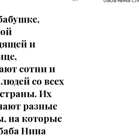
бабушке,
ной
дящей и
ице,
ают сотни и
людей со всех
страны. Их
чают разные
, на которые
баба Нина