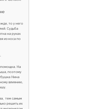
ине
жде, то у него
лей. Судьба
ятна на руках
я из носа по
.
спомощна. На
лыша, поэтому
абушка Нина
ному влиянию,
ышу.
ва, тем самым
ько решить их
тся интернетом