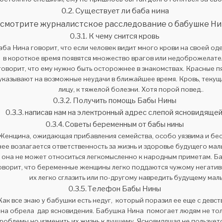
Существует ли баба нина
смотрите журналистское расследование о бабушке Н
К чему снится кровь
аба Нина говорит, что если человек видит много крови на своей оде
в короткое время появятся множество врагов или недоброжелате
говорит, что ему нужно быть осторожнее в знакомствах. Красные п
указывают на возможные неудачи в ближайшее время. Кровь, текуща
лицу, к тяжелой болезни. Хотя порой повед..
Получить помощь Бабы Нины
написав нам на электронный адрес слепой ясновидящей
Советы беременным от бабы нины
Женщина, ожидающая прибавления семейства, особо уязвима и бе
нее возлагается ответственность за жизнь и здоровье будущего ма
она не может относиться легкомысленно к народным приметам. Б
оворит, что беременные женщины легко поддаются чужому негатив
их легко сглазить или по-другому навредить будущему мал
Телефон Бабы Нины
Как все знаю у бабушки есть недуг, который поразил ее еще с девст
на обрела дар ясновидения. Бабушка Нина помогает людям не тол
роблемы,но изменить их жизнь к лучшему. Ясновидящая не пользуе