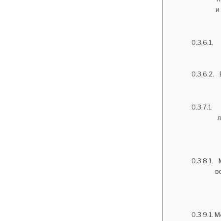
и
л
в
М