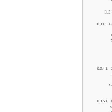
Б
г
о
п