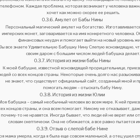
 телефоном. Каждая проблема, которая возникает у человека важна
хочет как можно скорее ее решить.
Амулет от Бабы Нины
Персональный магический амулет на богатство. Изготавливается
имперских монет, заговаривается на имя конкретного человека. О
финансовых неудач и помогает выйти на новый уровень жи
Вы все знаете Удивительную Бабушку Нину Слепую ясновидящую, ч
своим даром с большим числом людей бабушка делает.
История из жизни бабы Нины
К моей бабушке, известной ясновидящей прорицательнице, прие
юдей со всех концов страны. Некоторые очень долго нас разыскива
не знают, что существует официальный сайт, созданный мной и 
помогать людям – отыскать бабу Нину.
История из жизни Юлии
Моя бабушка – самый необычный человек во всем мире. К ней прие
сех концов страны, и она всем помогает. Никому не отказывает, даж
почему-то не нравятся. Иногда бывает, что люди ей не верят или от
словам скептически. Она не обижается, а все равно пытается и
Отзыв о слепой бабе Нине
оя мама умерла, когда я была еще совсем маленькой, а отец ушел сп