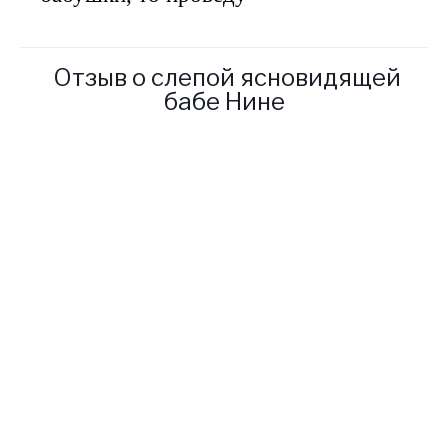
Отзыв о слепой ясновидящей
бабе Нине
в один далеко не прекрасный
момент все начало рушиться.
С мужем начались
бесконечные ссоры, домой
идти по вечерам уже не
хотелось. На работе
постоянные конфликты с
коллегами, крупные и мелкие