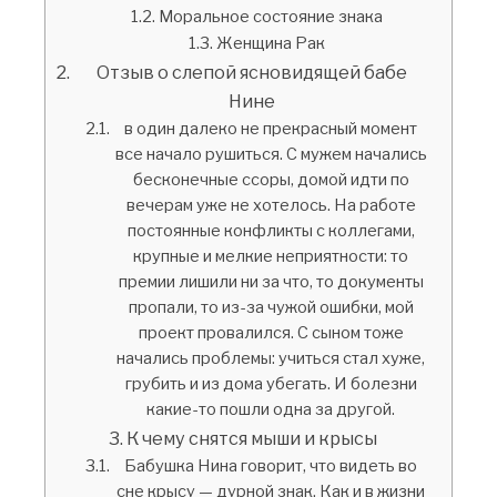
Моральное состояние знака
Женщина Рак
Отзыв о слепой ясновидящей бабе
Нине
в один далеко не прекрасный момент
все начало рушиться. С мужем начались
бесконечные ссоры, домой идти по
вечерам уже не хотелось. На работе
постоянные конфликты с коллегами,
крупные и мелкие неприятности: то
премии лишили ни за что, то документы
пропали, то из-за чужой ошибки, мой
проект провалился. С сыном тоже
начались проблемы: учиться стал хуже,
грубить и из дома убегать. И болезни
какие-то пошли одна за другой.
К чему снятся мыши и крысы
Бабушка Нина говорит, что видеть во
сне крысу — дурной знак. Как и в жизни