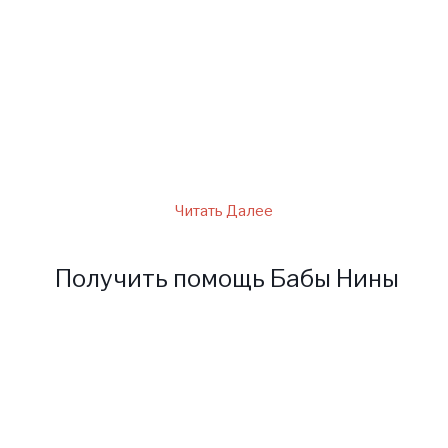
Еще баба Нина говорит, что
если снится, что сами
кормите с рук грызунов, то
судьба предупреждает,..
Читать Далее
Получить помощь Бабы Нины
Для получения помощи от
Ясновидящей Бабушки Нины