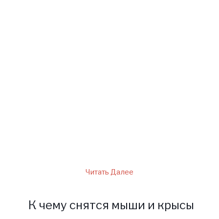
неприятности: то премии
лишили ни за что, то
документы пропали, то из-за
чужой ошибки, мой проект
провалился. С сыном тоже
начались проблемы: учиться
стал хуже, грубить и из дома
убегать. И болезни какие-то
пошли одна за другой.
Читать Далее
К чему снятся мыши и крысы