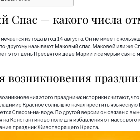
й Спас
—
какого числа о
ечается из года в год 14 августа. Он не имеет скользящ
 по-другому называют Маковый спас, Маковей или же Сп
ет этот день Пресвятой деве Марии и семерым свято 
я возникновения праздни
возникновения этого праздника: историки считают, что
Владимир Красное солнышко начал крестить языческую Р
ется Спасом-на-воде. По другой версии он связан с вы
 на Константиново поле для избавления от массового м
вание праздник Животворящего Креста.