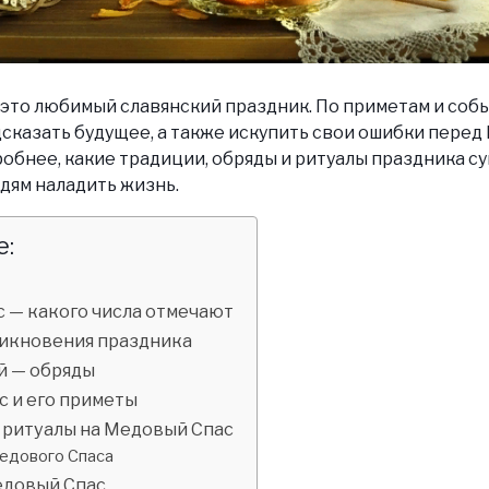
это любимый славянский праздник. По приметам и собы
сказать будущее, а также искупить свои ошибки перед
бнее, какие традиции, обряды и ритуалы праздника су
дям наладить жизнь.
:
 — какого числа отмечают
икновения праздника
й — обряды
 и его приметы
ритуалы на Медовый Спас
едового Спаса
едовый Спас