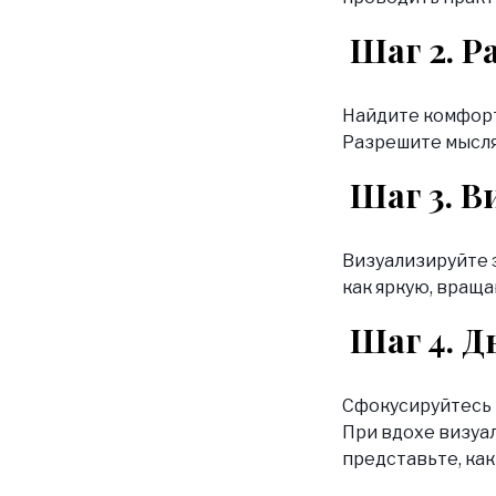
Шаг 2. Р
Найдите комфорт
Разрешите мыслям
Шаг 3. 
Визуализируйте э
как яркую, вращ
Шаг 4. 
Сфокусируйтесь н
При вдохе визуал
представьте, как