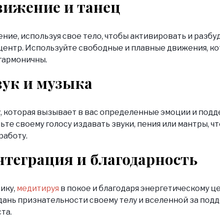
вижение и танец
ние, используя свое тело, чтобы активировать и разбу
центр. Используйте свободные и плавные движения, к
гармоничны.
вук и музыка
, которая вызывает в вас определенные эмоции и под
ьте своему голосу издавать звуки, пения или мантры, ч
работу.
нтеграция и благодарность
ику,
медитируя
в покое и благодаря энергетическому це
дань признательности своему телу и вселенной за под
та.