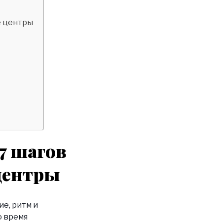
е центры
7 шагов
центры
е, ритм и
о время