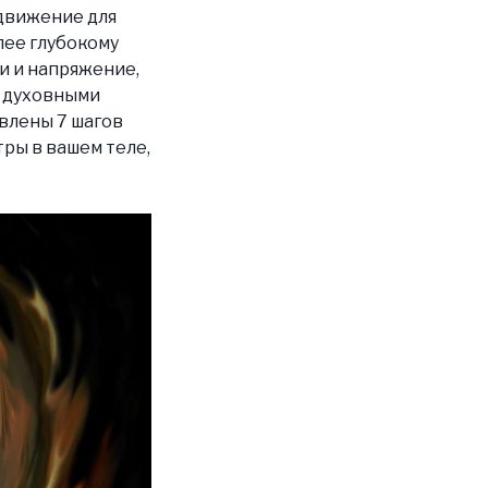
 движение для
лее глубокому
и и напряжение,
и духовными
влены 7 шагов
ры в вашем теле,