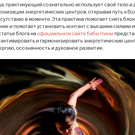
ца, практикующий сознательно использует своё тело и
онизации энергетических центров, открывая путь к бо
сутствию в моменте. Эта практика помогает снять блок
ние и помогает установить контакт с высшими силами 
статье блога на
официальном сайте бабы Нины
предста
 активировать и гармонизировать энергетические цент
ергию, осознанность и духовное развитие.