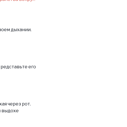
воем дыхании.
Представьте его
ая через рот.
и выдохе