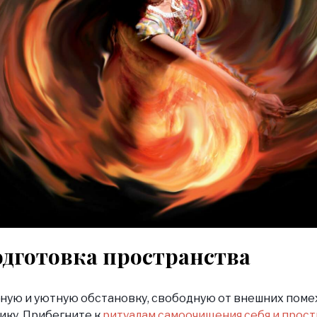
одготовка пространства
ную и уютную обстановку, свободную от внешних помех
ику. Прибегните к
ритуалам самоочищения себя и прост