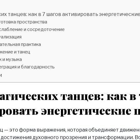
их танцев: как в 7 шагов активировать энергетически
готовка пространства
сслабление и сосредоточение
уализация
ательная практика
жение и танец
к и музыка
еграция и благодарность
и
агических танцев: как в 
ровать энергетические 
ц — это форма выражения, которая объединяет движени
 достижения духовного прозрения и трансформации. В