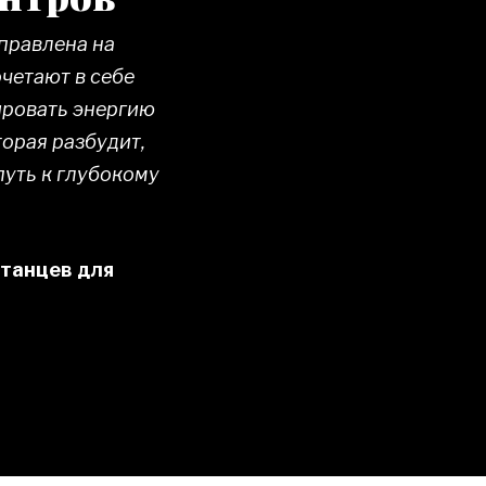
аправлена на
очетают в себе
ировать энергию
торая разбудит,
путь к глубокому
 танцев для