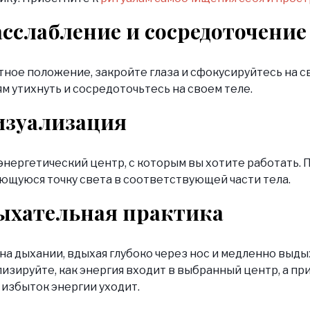
асслабление и сосредоточение
ное положение, закройте глаза и сфокусируйтесь на с
 утихнуть и сосредоточьтесь на своем теле.
Визуализация
нергетический центр, с которым вы хотите работать. 
ающуюся точку света в соответствующей части тела.
Дыхательная практика
а дыхании, вдыхая глубоко через нос и медленно выдых
изируйте, как энергия входит в выбранный центр, а пр
 избыток энергии уходит.