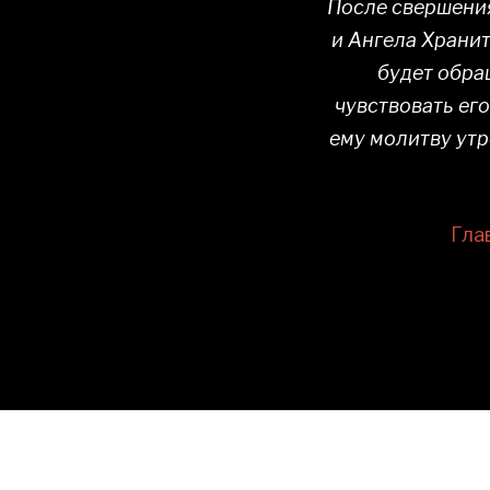
После свершения
и Ангела Хранит
будет обра
чувствовать ег
ему молитву утр
Гла