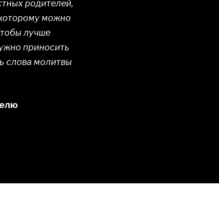
стных родителей,
к которому можно
Чтобы лучше
нужно приносить
ть слова молитвы
телю