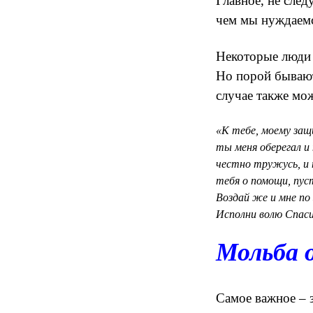
Главное, не след
чем мы нуждаем
Некоторые люди 
Но порой бывают
случае также мо
«К тебе, моему защ
ты меня оберегал и
честно тружусь, и
тебя о помощи, пуст
Воздай же и мне по
Исполни волю Спаси
Мольба о
Самое важное – з