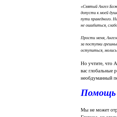
«Святый Ангел Божи
допусти к моей душе
пути праведного. Н
не ошибиться, слабо
Прости меня, Ангел
за поступки грешные
оступиться, молись
Но учтите, что 
вас глобальные р
необдуманный по
Помощь 
Мы не может отр