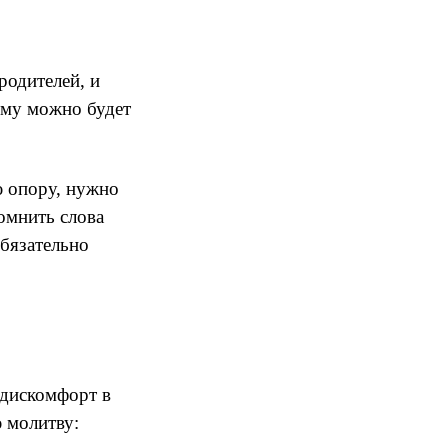
родителей, и
ому можно будет
ю опору, нужно
омнить слова
обязательно
 дискомфорт в
ю молитву: