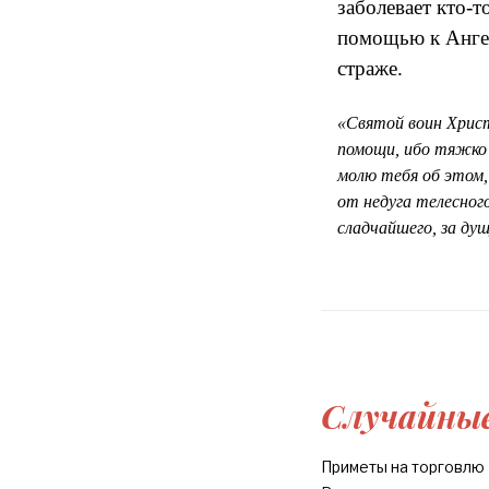
заболевает кто-т
помощью к Ангел
страже.
«Святой воин Христ
помощи, ибо тяжко 
молю тебя об этом,
от недуга телесног
сладчайшего, за ду
Случайные
Приметы на торговлю 