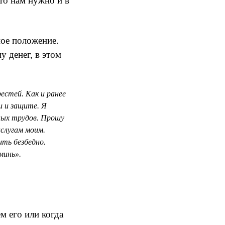
что нам нужно и в
ное положение.
 денег, в этом
естей. Как и ранее
и и защите. Я
ных трудов. Прошу
аслугам моим.
ить безбедно.
минь».
м его или когда