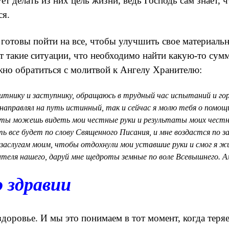
ует делать из них цель жизни, ведь Господь сам знает, 
ся.
готовы пойти на все, чтобы улучшить свое материаль
 такие ситуации, что необходимо найти какую-то сумму
жно обратиться с молитвой к Ангелу Хранителю:
итнику и заступнику, обращаюсь в трудный час испытаний и гор
 направлял на путь истинный, так и сейчас я молю тебя о помощ
 ты можешь видеть мои честные руки и результаты моих чест
ь все будет по слову Священного Писания, и мне воздастся по з
 заслугам моим, чтобы отдохнули мои уставшие руки и смог я ж
теля нашего, даруй мне щедроты земные по воле Всевышнего. А
 здравии
доровье. И мы это понимаем в тот момент, когда теряе