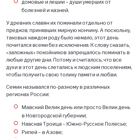
домовые и лешии – души умерших от
болезней и казней.
У древних славян их поминали отдельно от
предков, принявших мирную кончину. А поскольку,
таковых каждом роду было немало, этот день
почитался всеми без исключения. К слову сказать,
«заложных» покойников запрещалось поминать в
любые другие дни. Потому и считалось, что все
духи в этот день слетались к людским поселениям,
чтобы получить свою толику памяти и любви.
Семик назывался по-разному в различных
регионах России:
Мавский Велик день или просто Велик день
в Новгородской губернии;
Навская Троица – Южно-Русское Полесье;
Рипей – в Азове;