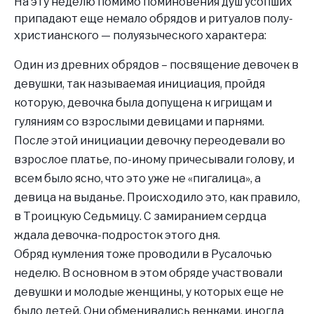
На эту неделю помимо поминовения душ усопших
припадают еще немало обрядов и ритуалов полу-
христианского — полуязыческого характера:
Один из древних обрядов – посвящение девочек в
девушки, так называемая инициация, пройдя
которую, девочка была допущена к игрищам и
гуляниям со взрослыми девицами и парнями.
После этой инициации девочку переодевали во
взрослое платье, по-иному причесывали голову, и
всем было ясно, что это уже не «пигалица», а
девица на выданье. Происходило это, как правило,
в Троицкую Седьмицу. С замиранием сердца
ждала девочка-подросток этого дня.
Обряд кумления тоже проводили в Русалочью
неделю. В основном в этом обряде участвовали
девушки и молодые женщины, у которых еще не
было детей. Они обменивались венками, иногда