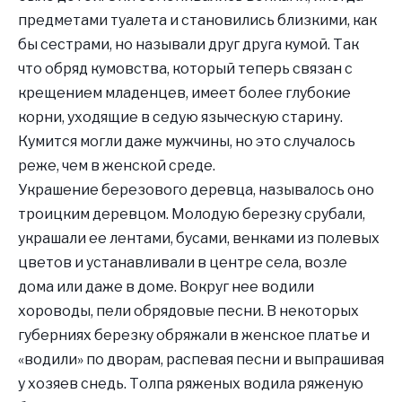
предметами туалета и становились близкими, как
бы сестрами, но называли друг друга кумой. Так
что обряд кумовства, который теперь связан с
крещением младенцев, имеет более глубокие
корни, уходящие в седую языческую старину.
Кумится могли даже мужчины, но это случалось
реже, чем в женской среде.
Украшение березового деревца, называлось оно
троицким деревцом. Молодую березку срубали,
украшали ее лентами, бусами, венками из полевых
цветов и устанавливали в центре села, возле
дома или даже в доме. Вокруг нее водили
хороводы, пели обрядовые песни. В некоторых
губерниях березку обряжали в женское платье и
«водили» по дворам, распевая песни и выпрашивая
у хозяев снедь. Толпа ряженых водила ряженую