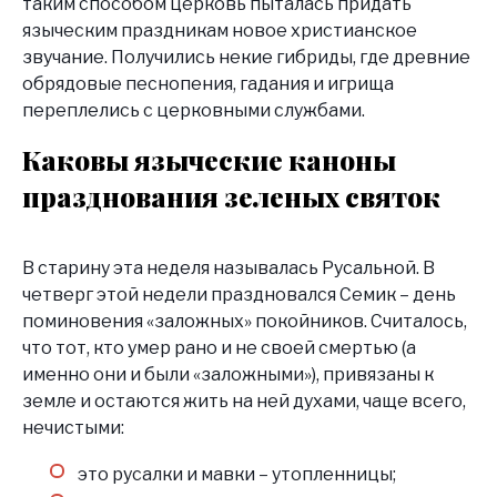
таким способом церковь пыталась придать
языческим праздникам новое христианское
звучание. Получились некие гибриды, где древние
обрядовые песнопения, гадания и игрища
переплелись с церковными службами.
Каковы языческие каноны
празднования зеленых святок
В старину эта неделя называлась Русальной. В
четверг этой недели праздновался Семик – день
поминовения «заложных» покойников. Считалось,
что тот, кто умер рано и не своей смертью (а
именно они и были «заложными»), привязаны к
земле и остаются жить на ней духами, чаще всего,
нечистыми:
это русалки и мавки – утопленницы;