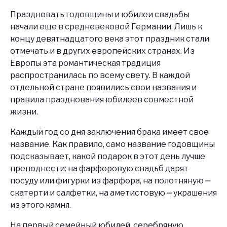
Праздновать годовщины и юбилеи свадьбы
начали еще в средневековой Германии. Лишь к
концу девятнадцатого века этот праздник стали
отмечать и в других европейских странах. Из
Европы эта романтическая традиция
распространилась по всему свету. В каждой
отдельной стране появились свои названия и
правила празднования юбилеев совместной
жизни.
Каждый год со дня заключения брака имеет свое
название. Как правило, само название годовщины
подсказывает, какой подарок в этот день лучше
преподнести: на фарфоровую свадьб дарят
посуду или фигурки из фарфора, на полотняную ‒
скатерти и салфетки, на аметистовую ‒ украшения
из этого камня.
На первый семейный юбилей, серебряную