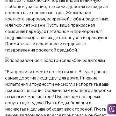
в ваших глазах до сих пор мы видим взаимную
любовь и уважение, это самая дорогая награда за
совместные прожитые годы. Желаем вам
крепкого здоровья, искренней любви, радостных
и легких лет жизни. Пусть ваша прекрасная
семейная пара будет эталоном и примером для
подражания для ваших детей, внуков и правнуков.
Примите наши искренние и сердечные
поздравления с золотой свадьбой.”
“Вы прожили вместе полсотни лет. Вы уже давно
самые дорогие люди друг для друга. Никакие
испытания и трудности не смогли испортить ваши
взаимоотношения. Желаем вам крепкого здоровья
на многие-многие годы! Пускай вам все время
сопутствует удача! Пусть беды, болезни и
несчастья и дальше обходят вас стороной. Пусть в
вашем теплом доме всегда горит очаг, и он будет