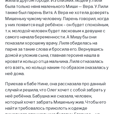
жила в другом городе. Из близких людей у Лили
была только няня маленького Миши — Вера. У Лили
также был парень Витя. А Вера не хотела доверять
Мишеньку чужому человеку. Парень говорил, когда
у них появится ещё ребёнок – он будет спокойным,
т.к. молодой человек будет ласковым к девушке с
самого начала беременности. А Мишу бы они
показали хорошему врачу. Лиля обиделась на
парня за такие слова и бросила его. Вернувшись
домой и уложив сына, главная героиня нашла в
кровати кольцо отца мальчика. Лиля отказалась
его взять, но кольцо каким-то образом оказалась у
неё дома.
Приехав к бабе Нине, она рассказала про данный
случай и решила, что Олег хочет с собой забрать у
неё ребёнка. Бабушка же сказала, человек,
который хочет забрать Мишеньку жив. Чтобы его
найти требовалось приколоть к одежде