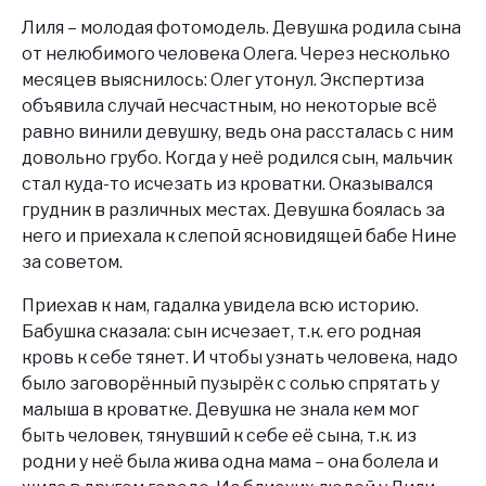
Лиля – молодая фотомодель. Девушка родила сына
от нелюбимого человека Олега. Через несколько
месяцев выяснилось: Олег утонул. Экспертиза
объявила случай несчастным, но некоторые всё
равно винили девушку, ведь она рассталась с ним
довольно грубо. Когда у неё родился сын, мальчик
стал куда-то исчезать из кроватки. Оказывался
грудник в различных местах. Девушка боялась за
него и приехала к слепой ясновидящей бабе Нине
за советом.
Приехав к нам, гадалка увидела всю историю.
Бабушка сказала: сын исчезает, т.к. его родная
кровь к себе тянет. И чтобы узнать человека, надо
было заговорённый пузырёк с солью спрятать у
малыша в кроватке. Девушка не знала кем мог
быть человек, тянувший к себе её сына, т.к. из
родни у неё была жива одна мама – она болела и