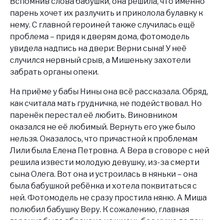
Вспомнив слова бабушки, она решила, что именно
парень хочет их разлучить и приколола булавку к
нему. С главной героиней также случилась ещё
проблема – придя к дверям дома, фотомодель
увидела надпись на двери: Верни сына! У неё
случился нервный срыв, а Мишеньку захотели
забрать органы опеки.
На приёме у бабы Нины она всё рассказала. Обряд,
как считала мать грудничка, не подействовал. Но
паренёк перестал её любить. Виновником
оказался не её любимый. Вернуть его уже было
нельзя. Оказалось, что причастной к проблемам
Лили была Елена Петровна. А Вера в сговоре с ней
решила извести молодую девушку, из-за смерти
сына Олега. Вот она и устроилась в няньки – она
была бабушкой ребёнка и хотела поквитаться с
ней. Фотомодель не сразу простила няню. А Миша
полюбил бабушку Веру. К сожалению, главная