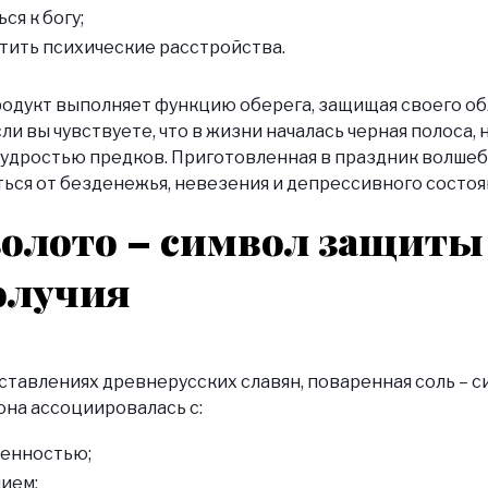
ся к богу;
тить психические расстройства.
одукт выполняет функцию оберега, защищая своего об
сли вы чувствуете, что в жизни началась черная полоса, 
удростью предков. Приготовленная в праздник волшеб
ься от безденежья, невезения и депрессивного состоя
золото – символ защиты
олучия
ставлениях древнерусских славян, поваренная соль – 
она ассоциировалась с:
енностью;
ием;