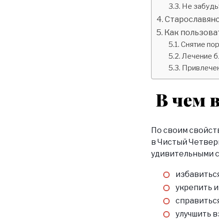
Не забудь
Старославянс
Как пользова
Снятие по
Лечение б
Привлечен
В чем 
По своим свойств
в Чистый Четвер
удивительными с
избавиться
укрепить и
справитьс
улучшить в