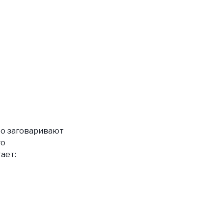
что заговаривают
го
ает: