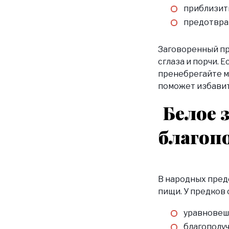
приблизить
предотвра
Заговоренный пр
сглаза и порчи. Е
пренебрегайте м
поможет избавит
Белое 
благоп
В народных пред
пищи. У предков 
уравновеш
благополуч