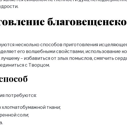
дрости.
овление благовещенско
зуются несколько способов приготовления исцеляющег
аделяет его волшебными свойствами, использование к
 лучшему – избавиться от злых помыслов, смягчить серд
оединиться с Творцом.
способ
ия потребуются:
 хлопчатобумажной ткани;
ренной соли;
а.