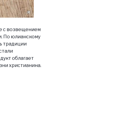
ое с возвещением
и. По юлианскому
сь традиции
стали
одукт облагает
зни христианина.