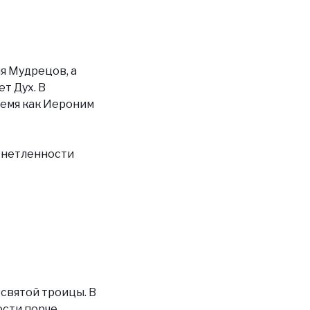
я Мудрецов, а
т Дух. В
ремя как Иероним
, нетленности
 святой троицы. В
сти порче,