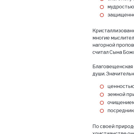
мудростью
защищенно
Кристаллизованн
многие мыслител
нагорной пропов
считал Сына Бож
Благовещенская 
души. Значительн
ценностью
земной пр
очищением 
посреднико
По своей природе
христианстве он