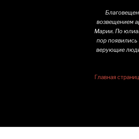
Благовещени
возвещением а
Марии. По юлиа
пор появились 
верующие люди 
Главная страни