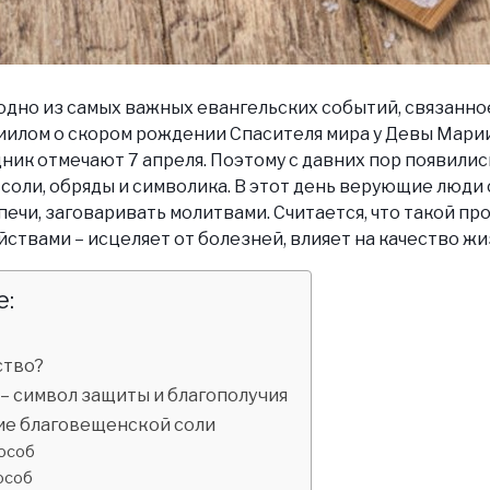
одно из самых важных евангельских событий, связанн
иилом о скором рождении Спасителя мира у Девы Мари
ник отмечают 7 апреля. Поэтому с давних пор появили
соли, обряды и символика. В этот день верующие люди 
печи, заговаривать молитвами. Считается, что такой пр
ствами – исцеляет от болезней, влияет на качество жи
:
ство?
 – символ защиты и благополучия
ие благовещенской соли
особ
особ