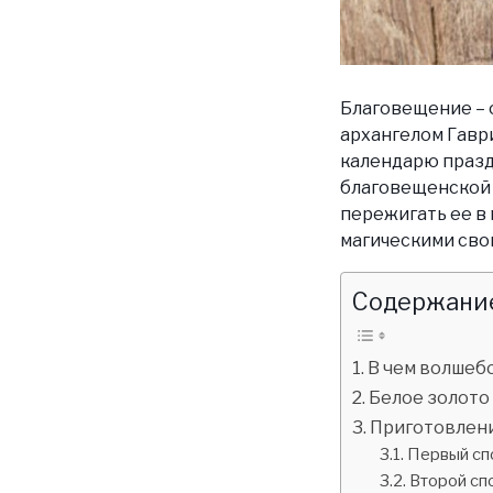
Благовещение – 
архангелом Гавр
календарю празд
благовещенской 
пережигать ее в 
магическими свой
Содержание
В чем волшеб
Белое золото
Приготовлен
Первый сп
Второй сп