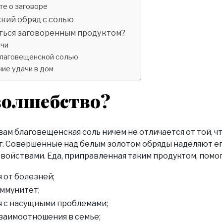
те о заговоре
кий обряд с солью
ться заговоренным продуктом?
рчи
лаговещенской солью
ие удачи в дом
волшебство?
ам благовещенская соль ничем не отличается от той, 
г. Совершенные над белым золотом обряды наделяют е
войствами. Еда, приправленная таким продуктом, помог
 от болезней;
ммунитет;
я с насущными проблемами;
заимоотношения в семье;