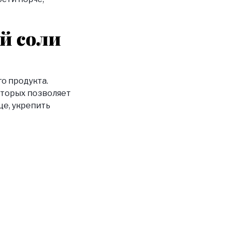
й соли
о продукта.
оторых позволяет
це, укрепить