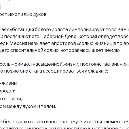
;
стью от злых духов.
ая субстанция белого золота символизирует тело Камн
и посвящают его Небесной Деве, которая оплодотворяе
еди Мессия называет апостолов «солью жизни», в то в
ьего спасительной солью, которая насыщает землю.
соль – символ насыщенной жизни, постоянства, знания
о позже она стала ассоциироваться у славян с:
 жизни;
иродой;
от грязи;
м между духом и телом.
 белое золото статично, поэтому считается элементом
о является символом нетленности духа, неподверженно