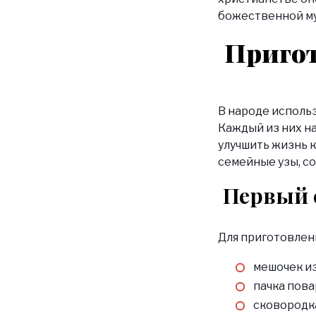
божественной му
Пригот
В народе исполь
Каждый из них н
улучшить жизнь к
семейные узы, с
Первый 
Для приготовлен
мешочек из
пачка пова
сковородк