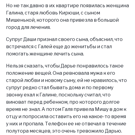
Но не так давно в их квартире появилась женщина
Галина, старя любовь Кирюши, с сыном
Мишенькой, которого она привезла в большой
город для лечения.
Супруг Даши признал своего сына, объяснил, что
встречался с Галей еще до женитьбы и стал
помогать женщине лечить сына.
Нельзя сказать, чтобы Дарье понравилось такое
положение вещей. Она ревновала мужа к его
старой любви и новому сыну, ей не нравилось, что
супруг редко стал бывать дома и по первому
звонку ехал к Галине, поскольку считал, что
виноват перед ребенком, про которого долгое
время не знал. А потом Галя привела Мишу в дом к
отцу и попросила оставить его на какое-то время
у них и пропала. Телефон ее не отвечал в течение
полутора месяцев, это очень тревожило Дарью.