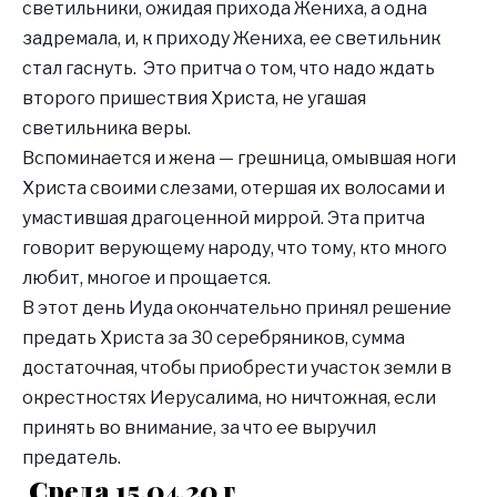
светильники, ожидая прихода Жениха, а одна
задремала, и, к приходу Жениха, ее светильник
стал гаснуть. Это притча о том, что надо ждать
второго пришествия Христа, не угашая
светильника веры.
Вспоминается и жена — грешница, омывшая ноги
Христа своими слезами, отершая их волосами и
умастившая драгоценной миррой. Эта притча
говорит верующему народу, что тому, кто много
любит, многое и прощается.
В этот день Иуда окончательно принял решение
предать Христа за 30 серебряников, сумма
достаточная, чтобы приобрести участок земли в
окрестностях Иерусалима, но ничтожная, если
принять во внимание, за что ее выручил
предатель.
Среда 15.04.20 г