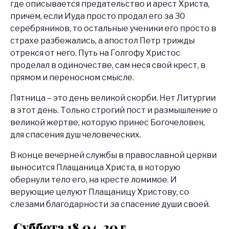
где описывается предательство и арест Христа,
причем, если Иуда просто продал его за 30
серебряников, то остальные ученики его просто в
страхе разбежались, а апостол Петр трижды
отрекся от него. Путь на Голгофу Христос
проделал в одиночестве, сам неся свой крест, в
прямом и переносном смысле.
Пятница – это день великой скорби. Нет Литургии
в этот день. Только строгий пост и размышление о
великой жертве, которую принес Богочеловек,
для спасения душ человеческих.
В конце вечерней службы в православной церкви
выносится Плащаница Христа, в которую
обернули тело его, на кресте ломимое. И
верующие целуют Плащаницу Христову, со
слезами благодарности за спасение души своей.
Суббота 18.04. 20 г