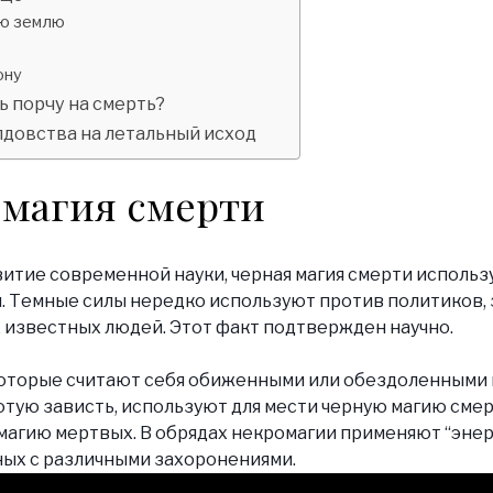
ую землю
ону
ь порчу на смерть?
лдовства на летальный исход
 магия смерти
итие современной науки, черная магия смерти использу
. Темные силы нередко используют против политиков, 
х известных людей. Этот факт подтвержден научно.
которые считают себя обиженными или обездоленными
ютую зависть, используют для мести черную магию сме
магию мертвых. В обрядах некромагии применяют “эне
нных с различными захоронениями.