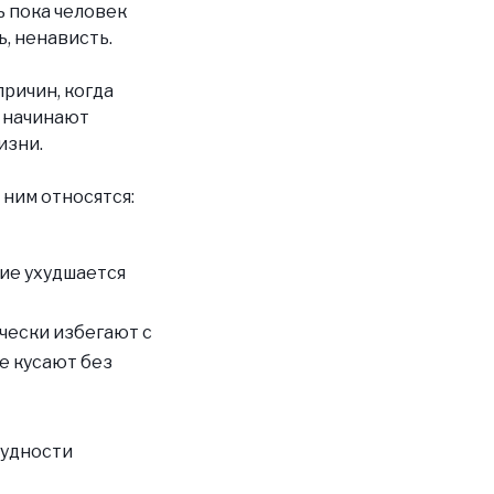
ь пока человек
ь, ненависть.
причин, когда
и начинают
изни.
 ним относятся:
ие ухудшается
чески избегают с
е кусают без
рудности