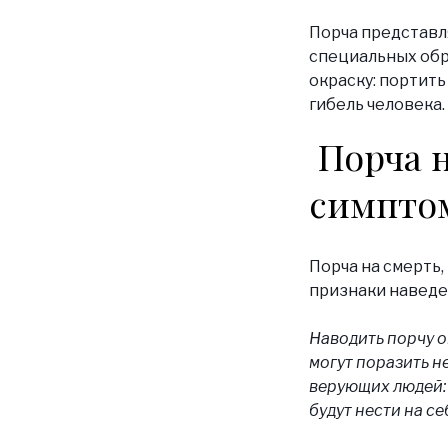
Порча представл
специальных обря
окраску: портить
гибель человека.
Порча 
симпто
Порча на смерть,
признаки наведе
Наводить порчу о
могут поразить н
верующих людей: 
будут нести на се