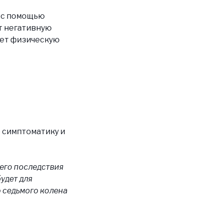
а с помощью
ет негативную
ает физическую
ю симптоматику и
 его последствия
удет для
о седьмого колена