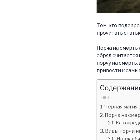
Тем, кто подозре
прочитать статью
Порча на смерть 
обряд считается 
порчу на смерть,
привести к самы
Содержание
Черная магия
Порча на сме
Как опред
Виды порчи н
На кладб