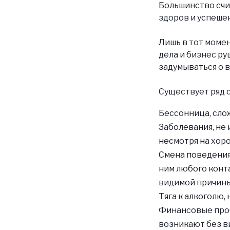
Большинство счит
здоров и успешен
Лишь в тот момен
дела и бизнес ру
задумываться о 
Существует ряд с
Бессонница, сло
Заболевания, не
несмотря на хор
Смена поведения
ним любого конта
видимой причины
Тяга к алкоголю
Финансовые проб
возникают без в