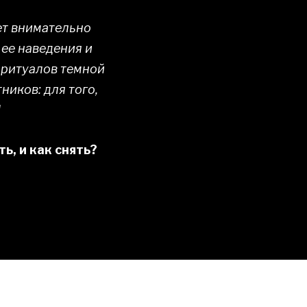
ует внимательно
 ее наведения и
 ритуалов темной
ников: для того,
]
ь, и как снять?