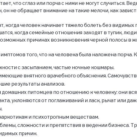
ает, что сглаз или порча с ними не могут случиться. Вед
, он не обращает внимание на такие мелочи, как завист
т, когда человек начинает тяжело болеть без видимых 
шатся, когда семейные отношения заходят в тупик, люд
возможных причинах возникновения черной полосы в ж
имптомов того, что на человека была наложена порча. К
жности с засыпанием, частые ночные кошмары.
 имеющие внятного врачебного объяснения. Самочувств
ошие результаты анализов.
 домашних питомцев по отношению к человеку: они вся
кта, уклоняются от поглаживаний и ласк, рычат или даж
.
, наркотикам и психотропным веществам.
лемы, сложности и препятствия в ведении бизнеса. Т
идимых причин.