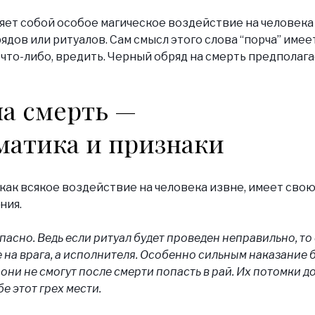
яет собой особое магическое воздействие на человек
дов или ритуалов. Сам смысл этого слова “порча” име
 что-либо, вредить. Черный обряд на смерть предполаг
на смерть
—
матика и признаки
 как всякое воздействие на человека извне, имеет сво
ния.
пасно. Ведь если ритуал будет проведен неправильно, то
е на врага, а исполнителя. Особенно сильным наказание б
они не смогут после смерти попасть в рай. Их потомки д
бе этот грех мести.