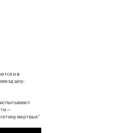
ется и в
звезд шоу-
 испытывают
рти
—
ргетику мертвых”