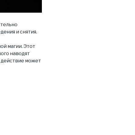
ательно
дения и снятия.
ой магии. Этот
кого наводят
ое действие может