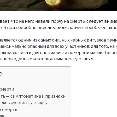
вает, что на него навели порчу на смерть, следует вним
. В ней подробно описаны виды порчи, способы ее наве
является одним из самых сильных черных ритуалов темн
максимально опасным для всех участников: для того, на 
 для заказчика и для специалиста по черной магии. Так
м неожиданным и неприятным последствиям.
:
 смерти
рть — симптоматика и признаки
елить смертельную порчу
а смерть
ище