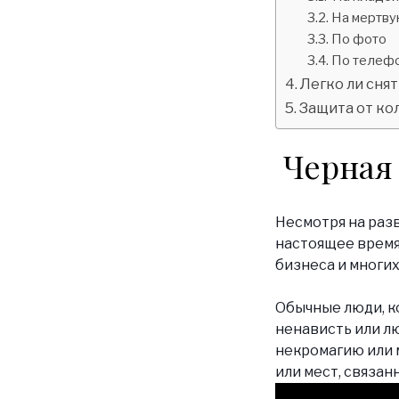
На мертв
По фото
По телеф
Легко ли снят
Защита от ко
Черная
Несмотря на разв
настоящее время
бизнеса и многи
Обычные люди, 
ненависть или л
некромагию или 
или мест, связа